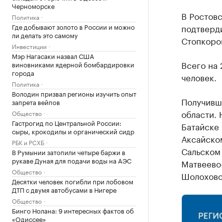
Черноморске
В Ростовс
Политика
Где добывают золото в России и можно
подтверди
ли делать это самому
Стопкоро
Инвестиции
Мэр Нагасаки назвал США
Всего на 
виновниками ядерной бомбардировки
города
человек.
Политика
Володин призвал регионы изучить опыт
Получивш
запрета вейпов
области. 
Общество
Гастрогид по Центральной России:
Батайске 
сыры, крокодилы и органический сидр
Аксайском
РБК и РСХБ
Сальском 
В Румынии затопили четыре баржи в
рукаве Дуная для подачи воды на АЭС
Матвеево-
Общество
Шолоховск
Десятки человек погибли при лобовом
ДТП с двумя автобусами в Нигере
Общество
Бинго Нолана: 9 интересных фактов об
«Одиссее»