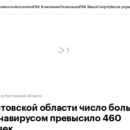
жимость
Autonews
РБК Компании
Телеканал
РБК Вино
Спорт
Школа упра
д
Стиль
Крипто
РБК Бизнес-среда
Дискуссионный клуб
Исследования
К
рагентов
Политика
Экономика
Бизнес
Технологии и медиа
Финансы
Рын
 в Ростовской области
стовской области число бол
навирусом превысило 460
век