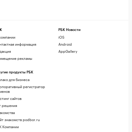
К
РБК Новости
компании
iOS
нтактная информация
Android
дакция
AppGallery
змещение рекламы
угие продукты РБК
лако для бизнеса
рпоративный регистратор
менов
стинг сайтов
г.решения
акомства
йт знакомств podbor.ru
К Компании