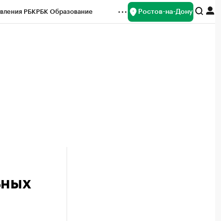
Ростов-на-Дону
вления РБК
РБК Образование
редитные рейтинги
Франшизы
Газета
ок наличной валюты
ьных