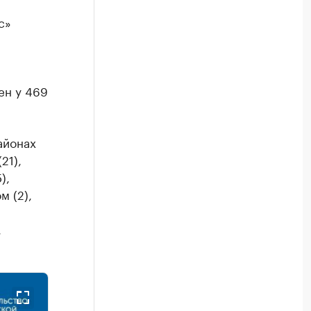
с»
ен у 469
айонах
21),
),
м (2),
,