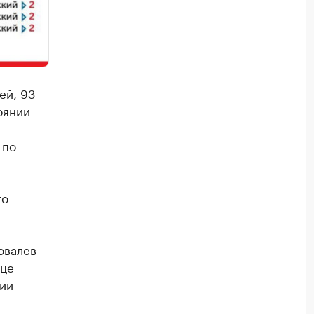
ей, 93
оянии
 по
го
овалев
нце
нии