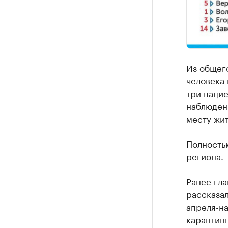
Из общег
человека 
три пацие
наблюдени
месту жит
Полность
региона.
Ранее гла
рассказал
апреля-на
карантин