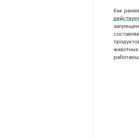
Как ранее
действуе
запрещен
составля
продуктов
животных 
работающ