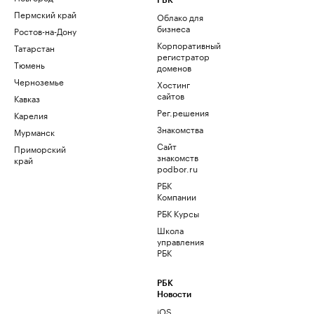
РБК
Пермский край
Облако для
бизнеса
Ростов-на-Дону
Корпоративный
Татарстан
регистратор
Тюмень
доменов
Черноземье
Хостинг
сайтов
Кавказ
Рег.решения
Карелия
Знакомства
Мурманск
Сайт
Приморский
знакомств
край
podbor.ru
РБК
Компании
РБК Курсы
Школа
управления
РБК
РБК
Новости
iOS