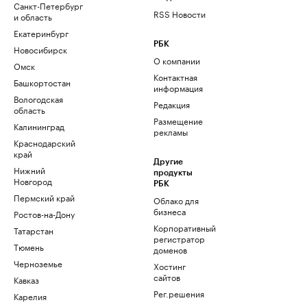
Санкт-Петербург
RSS Новости
и область
Екатеринбург
РБК
Новосибирск
О компании
Омск
Контактная
Башкортостан
информация
Вологодская
Редакция
область
Размещение
Калининград
рекламы
Краснодарский
край
Другие
Нижний
продукты
Новгород
РБК
Пермский край
Облако для
бизнеса
Ростов-на-Дону
Корпоративный
Татарстан
регистратор
Тюмень
доменов
Черноземье
Хостинг
сайтов
Кавказ
Рег.решения
Карелия