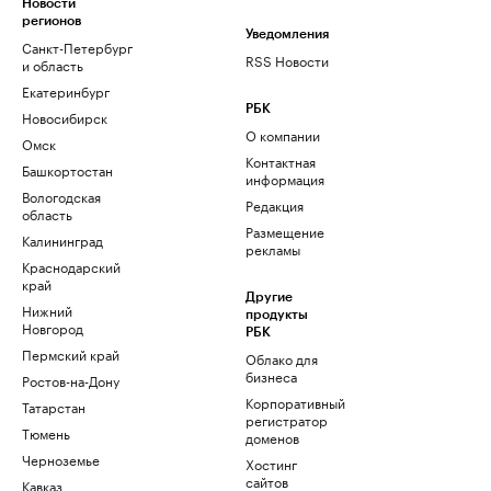
Новости
регионов
Уведомления
Санкт-Петербург
RSS Новости
и область
Екатеринбург
РБК
Новосибирск
О компании
Омск
Контактная
Башкортостан
информация
Вологодская
Редакция
область
Размещение
Калининград
рекламы
Краснодарский
край
Другие
Нижний
продукты
Новгород
РБК
Пермский край
Облако для
бизнеса
Ростов-на-Дону
Корпоративный
Татарстан
регистратор
Тюмень
доменов
Черноземье
Хостинг
сайтов
Кавказ