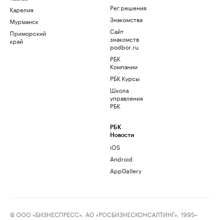
Рег.решения
Карелия
Знакомства
Мурманск
Сайт
Приморский
знакомств
край
podbor.ru
РБК
Компании
РБК Курсы
Школа
управления
РБК
РБК
Новости
iOS
Android
AppGallery
© ООО «БИЗНЕСПРЕСС», АО «РОСБИЗНЕСКОНСАЛТИНГ», 1995–