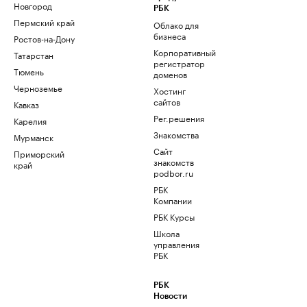
Новгород
РБК
Пермский край
Облако для
бизнеса
Ростов-на-Дону
Корпоративный
Татарстан
регистратор
Тюмень
доменов
Черноземье
Хостинг
сайтов
Кавказ
Рег.решения
Карелия
Знакомства
Мурманск
Сайт
Приморский
знакомств
край
podbor.ru
РБК
Компании
РБК Курсы
Школа
управления
РБК
РБК
Новости