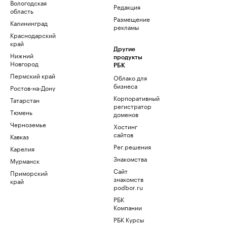
Вологодская
Редакция
область
Размещение
Калининград
рекламы
Краснодарский
край
Другие
Нижний
продукты
Новгород
РБК
Пермский край
Облако для
бизнеса
Ростов-на-Дону
Корпоративный
Татарстан
регистратор
Тюмень
доменов
Черноземье
Хостинг
сайтов
Кавказ
Рег.решения
Карелия
Знакомства
Мурманск
Сайт
Приморский
знакомств
край
podbor.ru
РБК
Компании
РБК Курсы