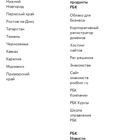
Нижний
продукты
Новгород
РБК
Пермский край
Облако для
бизнеса
Ростов-на-Дону
Корпоративный
Татарстан
регистратор
Тюмень
доменов
Черноземье
Хостинг
сайтов
Кавказ
Рег.решения
Карелия
Знакомства
Мурманск
Сайт
Приморский
знакомств
край
podbor.ru
РБК
Компании
РБК Курсы
Школа
управления
РБК
РБК
Новости