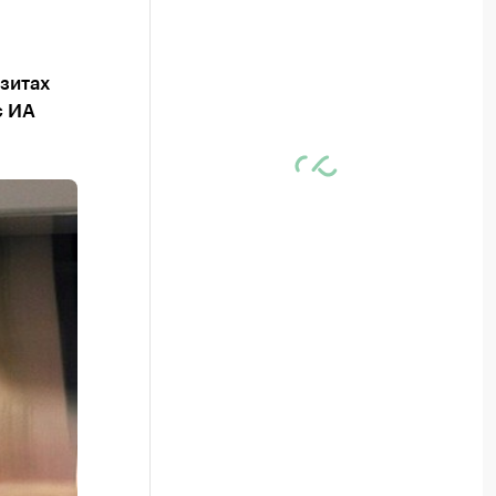
зитах
с ИА