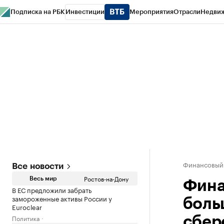
Подписка на РБК
Инвестиции
Мероприятия
Отрасли
Недви
РБК Курсы
РБК Life
Тренды
Визионеры
Национальные проекты
Горо
Спецпроекты СПб
Конференции СПб
Спецпроекты
Проверка конт
Финансовый
Все новости
Ростов-на-Дону
Весь мир
Фина
В ЕС предложили забрать
замороженные активы России у
боль
Euroclear
Политика
сбер