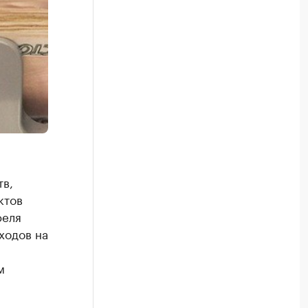
тв,
ктов
феля
ходов на
м