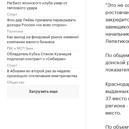
Регбист японского клуба умер от
"Это не о
теплового удара
ростовчан
Спорт
закредито
Фон дер Ляйен призвала перекрывать
доходы России «со всех сторон»
заемщиков
Политика
начальни
Как выход на фондовый рынок изменил
Лепетико
компании малого бизнеса
РБК и МСП Банк
Обладатель Кубка Стэнли Кузнецов
По общем
подписал контракт с «Сибирью»
донской р
Спорт
показател
В Абхазии во второй раз за неделю
произошло отключение электричества
Общество
Краснодар
выданных
Загрузить еще
37 место 
региона -
место.
По объему