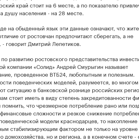
ский край стоит на 6 месте, а по показателю привл
а душу населения - на 28 месте.
де на обыденный язык эти данные означают, что жит
отличие от ростовчан предпочитают сберегать, а не
, - говорит Дмитрий Лепетиков.
 по развитию ростовского представительства инвест
ой компании «Солид» Андрей Смурыгин называет
ание, проведенное ВТБ24, любопытным и полезным.
ости поведенческих моделей, разумеется, во многом
ют ситуацию в банковской рознице российских регио
ам стоит иметь в виду степень закредитованности фи
 помнить, что чрезмерное потребление рано или поз
 финансовые сложности и резкое снижение потреблен
поведенческой модели краснодарцев, то накопление
ным стабилизирующим фактором не только на уровне
о домохозяйства, но и региона, а в конечном счете - 