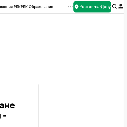
Ростов-на-Дону
вления РБК
РБК Образование
редитные рейтинги
Франшизы
Газета
ок наличной валюты
ане
 -