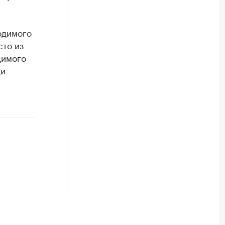
одимого
сто из
димого
ди