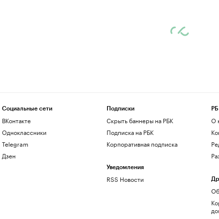
Социальные сети
Подписки
РБ
ВКонтакте
Скрыть баннеры на РБК
О 
Одноклассники
Подписка на РБК
Ко
Telegram
Корпоративная подписка
Ре
Дзен
Ра
Уведомления
RSS Новости
Др
Об
Ко
до