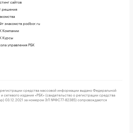
стинг сайтов
г.решения
акомства
йт знакомств podbor.ru
К Компании
К Курсы
ола управления РБК
регистрации средства массовой информации выдано Федеральной
и сетевого издания «РБК» (свидетельство о регистрации средства
ор) 03.12.2021 за номером ЭЛ №ФС77-82385) сопровождаются