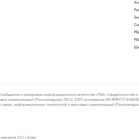
Хо
Ре
Зн
Са
РБ
РБ
Шк
ения и материалы информационного агентства «РБК» (свидетельство о 
овых коммуникаций (Роскомнадзор) 09.12.2015 за номером ИА №ФС77-63848) 
 связи, информационных технологий и массовых коммуникаций (Роскомнадз
нажмите Ctrl + Enter