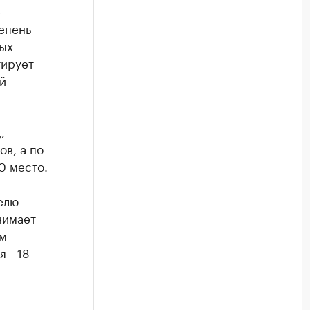
е
епень
ных
тирует
й
,
в, а по
0 место.
елю
нимает
ям
 - 18