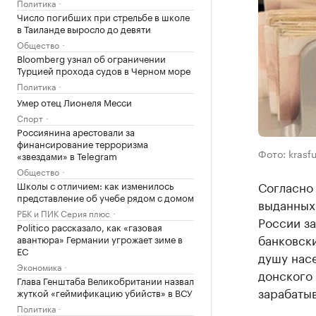
Политика
Число погибших при стрельбе в школе
в Таиланде выросло до девяти
Общество
Bloomberg узнал об ограничении
Турцией прохода судов в Черном море
Политика
Умер отец Лионеля Месси
Спорт
Россиянина арестовали за
финансирование терроризма
Фото: krasfu
«звездами» в Telegram
Общество
Согласно 
Школы с отличием: как изменилось
представление об учебе рядом с домом
выданных 
РБК и ПИК Серия плюс
России за
Politico рассказало, как «газовая
банковски
авантюра» Германии угрожает зиме в
ЕС
душу насе
Экономика
донского 
Глава Генштаба Великобритании назвал
зарабатыв
жуткой «геймификацию убийств» в ВСУ
Политика