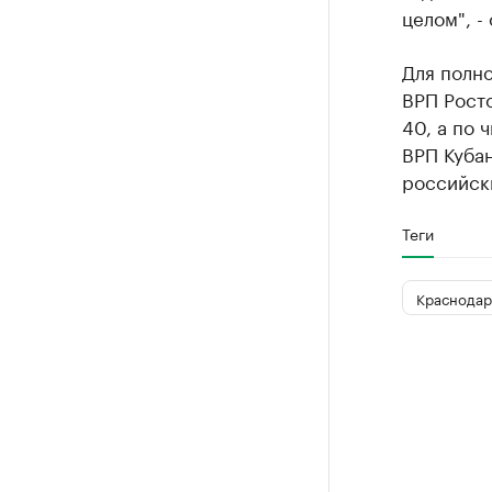
целом", -
Для полно
ВРП Росто
40, а по 
ВРП Кубан
российск
Теги
Краснодар