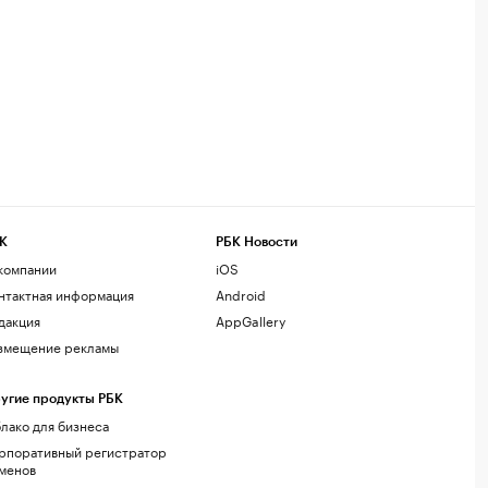
К
РБК Новости
компании
iOS
нтактная информация
Android
дакция
AppGallery
змещение рекламы
угие продукты РБК
лако для бизнеса
рпоративный регистратор
менов