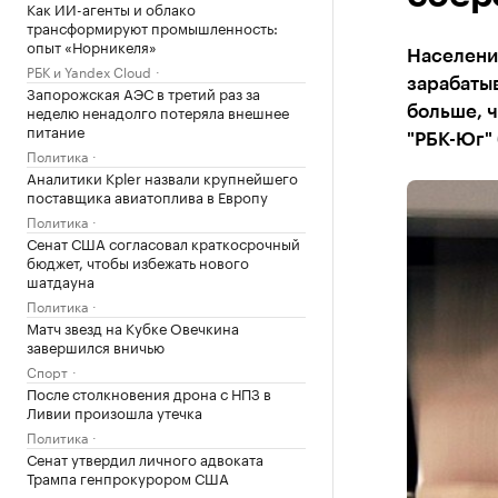
Как ИИ-агенты и облако
трансформируют промышленность:
опыт «Норникеля»
Население
РБК и Yandex Cloud
зарабатыв
Запорожская АЭС в третий раз за
неделю ненадолго потеряла внешнее
больше, ч
питание
"РБК-Юг" 
Политика
Аналитики Kpler назвали крупнейшего
поставщика авиатоплива в Европу
Политика
Сенат США согласовал краткосрочный
бюджет, чтобы избежать нового
шатдауна
Политика
Матч звезд на Кубке Овечкина
завершился вничью
Спорт
После столкновения дрона с НПЗ в
Ливии произошла утечка
Политика
Сенат утвердил личного адвоката
Трампа генпрокурором США