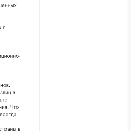
еченных
ели
иционно-
нов.
злиц в
дно
ия. Что
 всегда
страны в