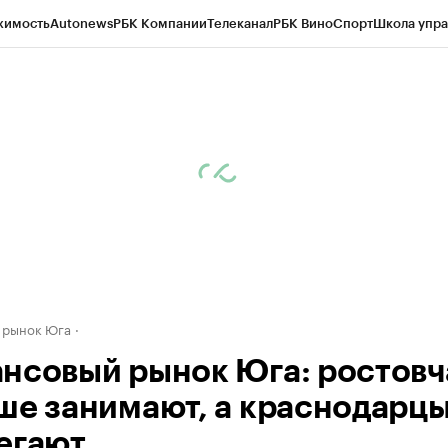
жимость
Autonews
РБК Компании
Телеканал
РБК Вино
Спорт
Школа упра
д
Стиль
Крипто
РБК Бизнес-среда
Дискуссионный клуб
Исследования
К
рагентов
Политика
Экономика
Бизнес
Технологии и медиа
Финансы
Рын
 рынок Юга
нсовый рынок Юга: ростовч
ше занимают, а краснодарцы
егают