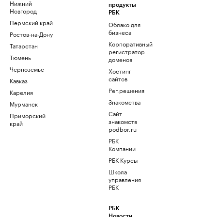
Нижний
продукты
Новгород
РБК
Пермский край
Облако для
бизнеса
Ростов-на-Дону
Корпоративный
Татарстан
регистратор
Тюмень
доменов
Черноземье
Хостинг
сайтов
Кавказ
Рег.решения
Карелия
Знакомства
Мурманск
Сайт
Приморский
знакомств
край
podbor.ru
РБК
Компании
РБК Курсы
Школа
управления
РБК
РБК
Новости