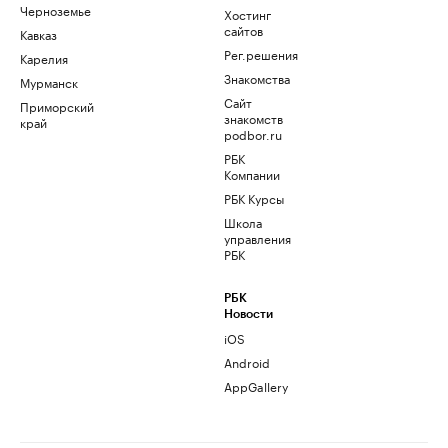
Черноземье
Хостинг
сайтов
Кавказ
Рег.решения
Карелия
Знакомства
Мурманск
Сайт
Приморский
знакомств
край
podbor.ru
РБК
Компании
РБК Курсы
Школа
управления
РБК
РБК
Новости
iOS
Android
AppGallery