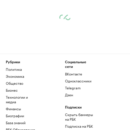
Рубрики
Социальные
сети
Политика
ВКонтакте
Экономика
Одноклассники
Общество
Telegram
Бизнес
Дзен
Технологии и
медиа
Финансы
Подписки
Скрыть баннеры
Биографии
на РБК
База знаний
Подписка на РБК
РБК Образование