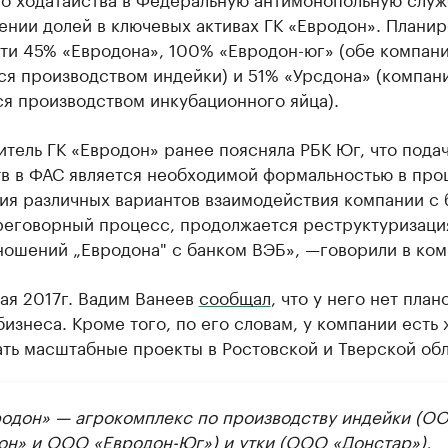
нии долей в ключевых активах ГК «Евродон». Планир
ти 45% «Евродона», 100% «Евродон-юг» (обе компан
ся производством индейки) и 51% «Урсдона» (компан
я производством инкубационного яйца).
тель ГК «Евродон» ранее поясняла РБК Юг, что пода
тв в ФАС является необходимой формальностью в про
ия различных вариантов взаимодействия компании с 
реговорный процесс, продолжается реструктуризаци
ношений „Евродона" с банком ВЭБ», —говорили в ком
ая 2017г. Вадим Ванеев
сообщал
, что у него нет план
изнеса. Кроме того, по его словам, у компании есть
ть масштабные проекты в Ростовской и Тверской обл
родон» — агрокомплекс по производству индейки (О
он» и ООО «Евродон-Юг») и утки (ООО «Донстар»),