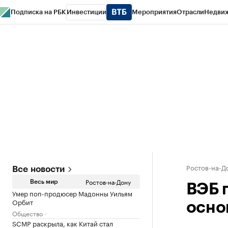
Подписка на РБК
Инвестиции
Мероприятия
Отрасли
Недви
РБК Курсы
РБК Life
Тренды
Визионеры
Национальные проекты
Горо
Спецпроекты СПб
Конференции СПб
Спецпроекты
Проверка конт
Ростов-на-Д
Все новости
Ростов-на-Дону
Весь мир
ВЭБ 
Умер поп-продюсер Мадонны Уильям
Орбит
осно
Общество
SCMP раскрыла, как Китай стал