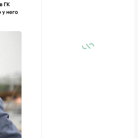
в ГК
 у него