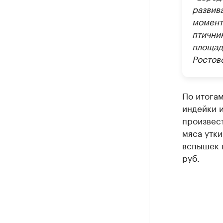
развив
момент
птични
площад
Ростов
По итогам
индейки и
произвест
мяса утки
вспышек п
руб.