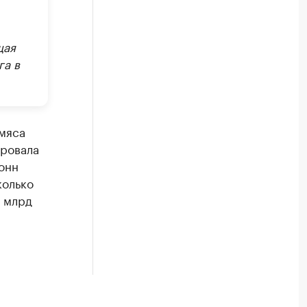
щая
га в
 мяса
ировала
онн
колько
6 млрд