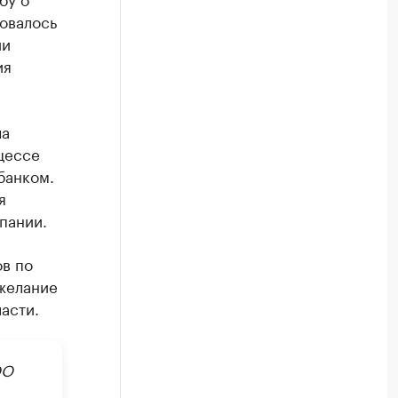
овалось
ии
ия
ча
цессе
банком.
я
пании.
ов по
 желание
асти.
ОО