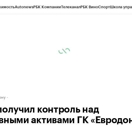
жимость
Autonews
РБК Компании
Телеканал
РБК Вино
Спорт
Школа упра
д
Стиль
Крипто
РБК Бизнес-среда
Дискуссионный клуб
Исследования
К
рагентов
Политика
Экономика
Бизнес
Технологии и медиа
Финансы
Рын
ону
получил контроль над
вными активами ГК «Евродо