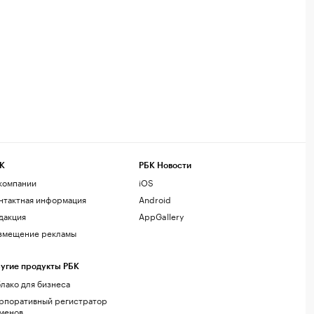
К
РБК Новости
компании
iOS
нтактная информация
Android
дакция
AppGallery
змещение рекламы
угие продукты РБК
лако для бизнеса
рпоративный регистратор
менов