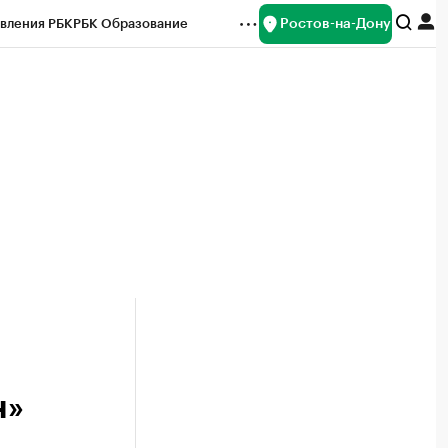
Ростов-на-Дону
вления РБК
РБК Образование
редитные рейтинги
Франшизы
Газета
ок наличной валюты
н»