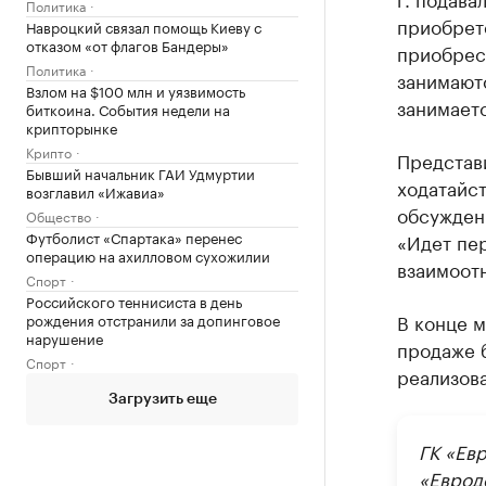
Политика
приобрете
Навроцкий связал помощь Киеву с
отказом «от флагов Бандеры»
приобрес
Политика
занимают
Взлом на $100 млн и уязвимость
занимаетс
биткоина. События недели на
крипторынке
Крипто
Представи
Бывший начальник ГАИ Удмуртии
ходатайс
возглавил «Ижавиа»
обсужден
Общество
Футболист «Спартака» перенес
«Идет пе
операцию на ахилловом сухожилии
взаимоот
Спорт
Российского теннисиста в день
В конце м
рождения отстранили за допинговое
нарушение
продаже б
Спорт
реализова
Загрузить еще
ГК «Ев
«Еврод