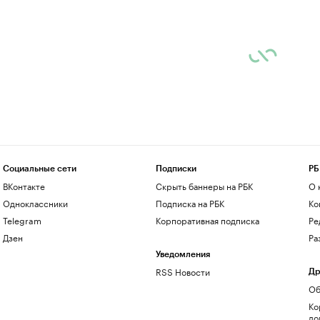
Социальные сети
Подписки
РБ
ВКонтакте
Скрыть баннеры на РБК
О 
Одноклассники
Подписка на РБК
Ко
Telegram
Корпоративная подписка
Ре
Дзен
Ра
Уведомления
RSS Новости
Др
Об
Ко
до