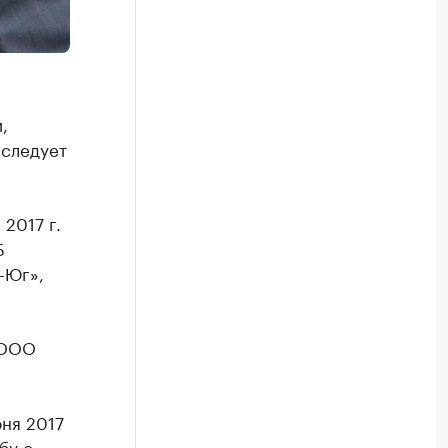
,
 следует
2017 г.
Б
-Юг»,
 ООО
ня 2017
бу о