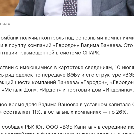
na.ru
омбанк получил контроль над основными компаниями
и в группу компаний «Евродон» Вадима Ванеева. Это
ентации, размещенной в системе СПАРК.
ствии с имеющимися в картотеке сведениям, 10 июля 
ь ряд сделок по передаче ВЭБу и его структуре «ВЭ
акций шести компаний Ванеева: «Евродон», «Евродон
 «Металл-Дон», «Ирдон» и торговый дом «Индолина».
щее время доля Вадима Ванеева в уставном капитале
 составляет 11%, в остальных компаниях — по 26%.
е
сообщал
РБК Юг, ООО «ВЭБ Капитал» в середине ию
ло ходатайства в Федеральную антимонопольную служ