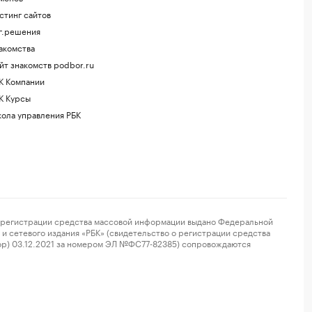
стинг сайтов
г.решения
акомства
йт знакомств podbor.ru
К Компании
К Курсы
ола управления РБК
регистрации средства массовой информации выдано Федеральной
и сетевого издания «РБК» (свидетельство о регистрации средства
ор) 03.12.2021 за номером ЭЛ №ФС77-82385) сопровождаются