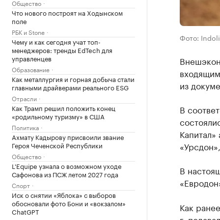
Общество
Что нового построят на Ходынском
поле
РБК и Stone
Фото: Indoli
Чему и как сегодня учат топ-
менеджеров: тренды EdTech для
управленцев
Внешэкон
Образование
входящим
Как металлургия и горная добыча стали
из докум
главными драйверами реального ESG
Отрасли
Как Трамп решил положить конец
В соответ
«родильному туризму» в США
состоялис
Политика
Капитал» 
Ахмату Кадырову присвоили звание
«Урсдон»,
Героя Чеченской Республики
Общество
L'Equipe узнала о возможном уходе
В настоя
Сафонова из ПСЖ летом 2027 года
«Евродон»
Спорт
Иск о снятии «Яблока» с выборов
обосновали фото Бони и «вокзалом»
Как ране
ChatGPT
г. подава