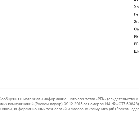
Хо
Ре
Зн
Са
РБ
РБ
Шк
ения и материалы информационного агентства «РБК» (свидетельство о 
овых коммуникаций (Роскомнадзор) 09.12.2015 за номером ИА №ФС77-63848) 
 связи, информационных технологий и массовых коммуникаций (Роскомнадз