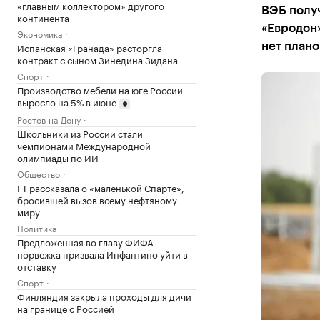
«главным коллектором» другого
ВЭБ полу
континента
«Евродон»
Экономика
Испанская «Гранада» расторгла
нет плано
контракт с сыном Зинедина Зидана
Спорт
Производство мебели на юге России
выросло на 5% в июне
Ростов-на-Дону
Школьники из России стали
чемпионами Международной
олимпиады по ИИ
Общество
FT рассказала о «маленькой Спарте»,
бросившей вызов всему нефтяному
миру
Политика
Предложенная во главу ФИФА
норвежка призвала Инфантино уйти в
отставку
Спорт
Финляндия закрыла проходы для дичи
на границе с Россией