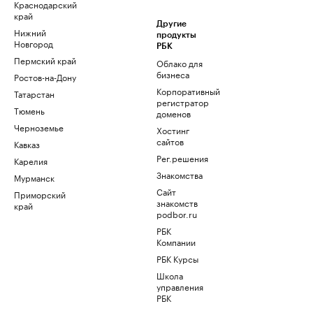
Краснодарский
край
Другие
Нижний
продукты
Новгород
РБК
Пермский край
Облако для
бизнеса
Ростов-на-Дону
Корпоративный
Татарстан
регистратор
Тюмень
доменов
Черноземье
Хостинг
сайтов
Кавказ
Рег.решения
Карелия
Знакомства
Мурманск
Сайт
Приморский
знакомств
край
podbor.ru
РБК
Компании
РБК Курсы
Школа
управления
РБК