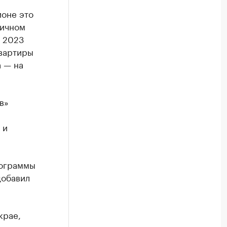
ионе это
ричном
 2023
квартиры
а — на
в»
 и
рограммы
добавил
крае,