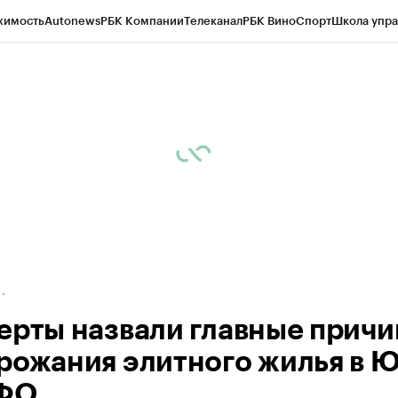
жимость
Autonews
РБК Компании
Телеканал
РБК Вино
Спорт
Школа упра
д
Стиль
Крипто
РБК Бизнес-среда
Дискуссионный клуб
Исследования
К
рагентов
Политика
Экономика
Бизнес
Технологии и медиа
Финансы
Рын
ерты назвали главные прич
рожания элитного жилья в
КФО