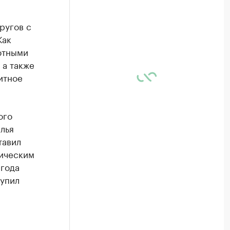
ругов с
Как
ютными
 а также
итное
ого
лья
тавил
рическим
 года
тупил