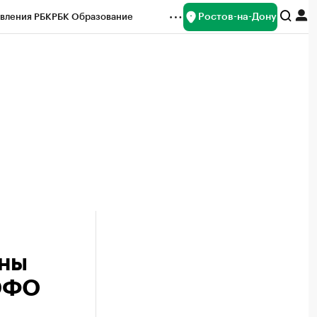
Ростов-на-Дону
вления РБК
РБК Образование
редитные рейтинги
Франшизы
Газета
ок наличной валюты
ины
 ЮФО