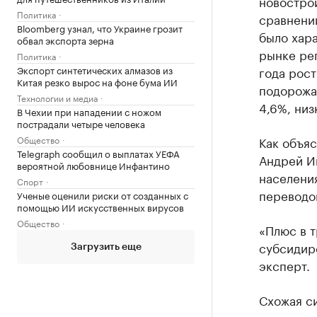
новострой
Политика
сравнении
Bloomberg узнал, что Украине грозит
было хара
обвал экспорта зерна
рынке ре
Политика
Экспорт синтетических алмазов из
года рос
Китая резко вырос на фоне бума ИИ
подорожал
Технологии и медиа
4,6%, низ
В Чехии при нападении с ножом
пострадали четыре человека
Общество
Как объя
Telegraph сообщил о выплатах УЕФА
Андрей Ив
вероятной любовнице Инфантино
населения
Спорт
переводом
Ученые оценили риски от созданных с
помощью ИИ искусственных вирусов
Общество
«Плюс в 
субсидиро
Загрузить еще
эксперт.
Схожая си