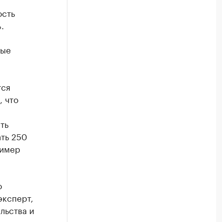
ость
.
ные
тся
 что
ть
ть 250
ример
о
эксперт,
льства и