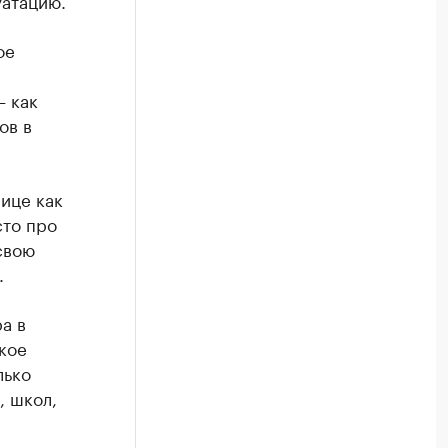
уатацию.
ое
— как
ов в
ице как
сто про
свою
.
а в
кое
лько
, школ,