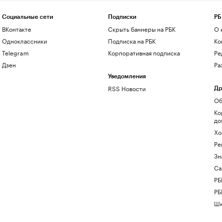
Социальные сети
Подписки
РБ
ВКонтакте
Скрыть баннеры на РБК
О 
Одноклассники
Подписка на РБК
Ко
Telegram
Корпоративная подписка
Ре
Дзен
Ра
Уведомления
RSS Новости
Др
Об
Ко
до
Хо
Ре
Зн
Са
РБ
РБ
Шк