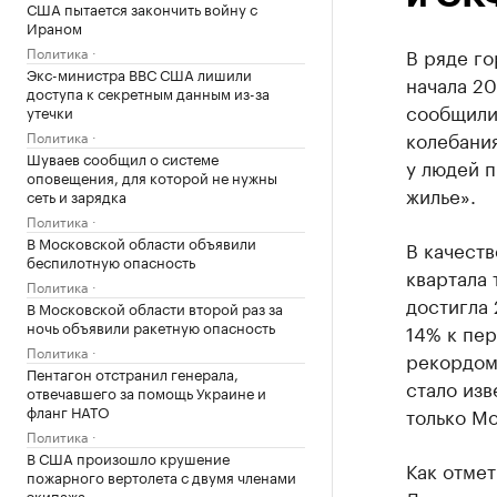
США пытается закончить войну с
Ираном
Политика
В ряде г
Экс-министра ВВС США лишили
начала 20
доступа к секретным данным из-за
сообщили 
утечки
колебания
Политика
Шуваев сообщил о системе
у людей п
оповещения, для которой не нужны
жилье».
сеть и зарядка
Политика
В Московской области объявили
В качеств
беспилотную опасность
квартала 
Политика
достигла 
В Московской области второй раз за
ночь объявили ракетную опасность
14% к пер
Политика
рекордом 
Пентагон отстранил генерала,
стало изв
отвечавшего за помощь Украине и
фланг НАТО
только Мо
Политика
В США произошло крушение
Как отме
пожарного вертолета с двумя членами
экипажа