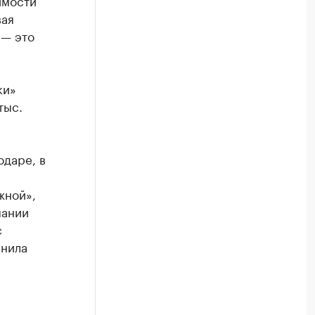
имости
вая
 — это
ки»
тыс.
с
одаре, в
жной»,
мании
с
снила