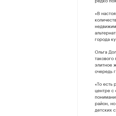
редко поя
«В насто
количест
недвижимо
альтернат
города к
Ольга Дол
такового 
элитное ж
очередь 
«То есть 
центре с
понимание
район, но
детских с