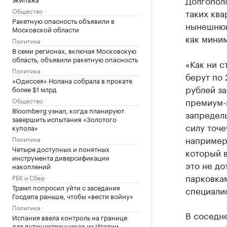
Долгопол
Общество
таких ква
Ракетную опасность объявили в
нынешнюю
Московской области
как мини
Политика
В семи регионах, включая Московскую
область, объявили ракетную опасность
«Как ни с
Политика
берут по 
«Одиссея» Нолана собрала в прокате
рублей за
более $1 млрд
премиум-к
Общество
Bloomberg узнал, когда планируют
запредель
завершить испытания «Золотого
силу точе
купола»
например:
Политика
Четыре доступных и понятных
который 
инструмента диверсификации
это не до
накоплений
парковкам
РБК и Сбер
Трамп попросил уйти с заседания
специалис
Госдепа раньше, чтобы «вести войну»
Политика
В соседне
Испания ввела контроль на границе
для путешественников из Италии