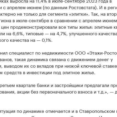
ках выросла на 11,4% в июле-сентябре 2023 года в
 с апрелем-июнем (по данным Ростовстата). И в рег
ктерно не только для сегмента «элитки». Так, на вто
гиона в июле-сентябре в сравнении с апрелем-июнем
т цен продемонстрировали все типы жилья: элитные 
и на 6,6%, типовые — на 4,7%, улучшенного качеств
кого качества на — 0,1%.
снил специалист по недвижимости ООО «Этажи-Росто
анов, такая динамика связана с движением денег у
, выводом их со вкладов при низкой ключевой ставке
 средств в инвестиции под элитное жилье.
третьем квартале банки и застройщики предлагали п
вания, акции без первоначального взноса и т.д.», — 
туация по динамике отмечается и в Ставропольском 