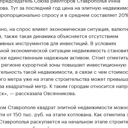
 председатель Союза риелторов Ставрополья Инна
ва. Тут за последний год цена на элитную недвижим
пропорционально спросу и в среднем составляет 20%
но, на спрос влияет экономическая ситуация, валют
, также такая динамика объясняется отсутствием
ивных инструментов для инвестиций. В условиях
ьной экономической ситуации недвижимость станови
ки единственным надежным активом. Стоит отметить,
в регионе курортной зоны повышает инвестиционную
ельность такой недвижимости, в связи с чем стоимос
го метра уже на этапе строительства может превыша
 за квадратный метр. К таким городам относится нап
к», — рассказала Овсянникова.
амом Ставрополе квадрат элитной недвижимости можн
и от 150 тыс. руб. на этапе котлована. Как отметила 
Ставрополья раскупается на начальном этапе строите