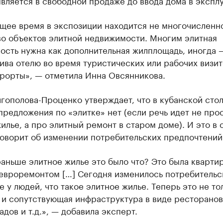
вляется в свободной продаже до ввода дома в экспл
ящее время в экспозиции находится не многочисленн
во объектов элитной недвижимости. Многим элитная
сть нужна как дополнительная жилплощадь, иногда 
ива отелю во время туристических или рабочих визит
урорты», — отметила Инна Овсянникова.
гополова-Проценко утверждает, что в кубанской стол
предложения по «элитке» нет (если речь идет не про
илье, а про элитный ремонт в старом доме). И это в 
говорит об изменении потребительских предпочтений
раньше элитное жилье это было что? Это была квартир
 евроремонтом […] Сегодня изменилось потребительс
 у людей, что такое элитное жилье. Теперь это не то
 и сопутствующая инфраструктура в виде ресторанов
адов и т.д.», — добавила эксперт.