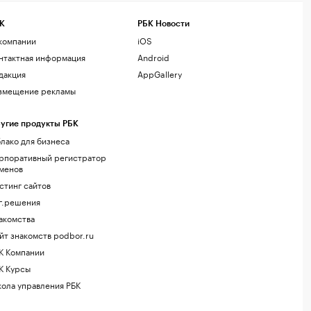
К
РБК Новости
компании
iOS
нтактная информация
Android
дакция
AppGallery
змещение рекламы
угие продукты РБК
лако для бизнеса
рпоративный регистратор
менов
стинг сайтов
г.решения
акомства
йт знакомств podbor.ru
К Компании
К Курсы
ола управления РБК