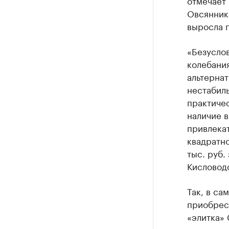
отмечает
Овсяннико
выросла 
«Безуслов
колебания
альтернат
нестабил
практичес
наличие 
привлекат
квадратно
тыс. руб.
Кисловодс
Так, в с
приобрест
«элитка» 