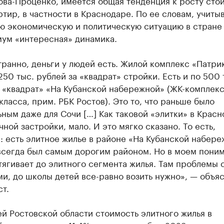
ова-Проценко, имеется общая тенденция к росту сто
ртир, в частности в Краснодаре. По ее словам, учиты
 экономическую и политическую ситуацию в стране
мум «интересная» динамика.
транно, деньги у людей есть. Жилой комплекс «Патри
250 тыс. рублей за «квадрат» стройки. Есть и по 500 
 «квадрат» «На Кубанской набережной» (ЖК-комплек
ласса, прим. РБК Ростов). Это то, что раньше было
ным даже для Сочи […] Как таковой «элитки» в Красн
чной застройки, мало. И это мягко сказано. То есть,
 есть элитное жилье в районе «На Кубанской набере
всегда был самым дорогим районом. Но в моем пони
тягивает до элитного сегмента жилья. Там проблемы 
и, до школы детей все-равно возить нужно», — объя
т.
й Ростовской области стоимость элитного жилья в