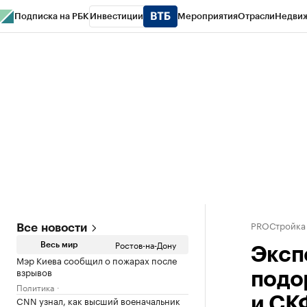
Подписка на РБК
Инвестиции
Мероприятия
Отрасли
Недви
РБК Курсы
РБК Life
Тренды
Визионеры
Национальные проекты
Горо
Спецпроекты СПб
Конференции СПб
Спецпроекты
Проверка конт
PROСтройка
Все новости
Ростов-на-Дону
Весь мир
Эксп
Мэр Киева сообщил о пожарах после
взрывов
подо
Политика
CNN узнал, как высший военачальник
и С