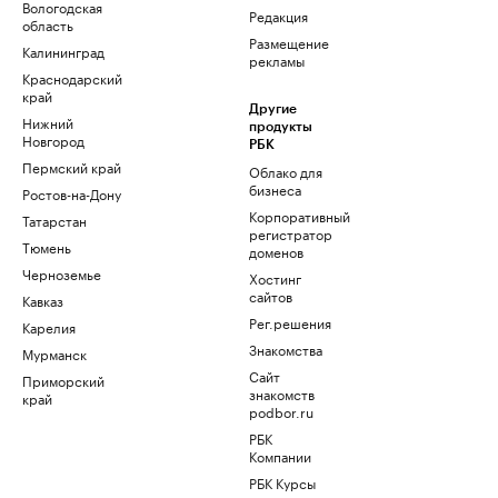
Вологодская
Редакция
область
Размещение
Калининград
рекламы
Краснодарский
край
Другие
Нижний
продукты
Новгород
РБК
Пермский край
Облако для
бизнеса
Ростов-на-Дону
Корпоративный
Татарстан
регистратор
Тюмень
доменов
Черноземье
Хостинг
сайтов
Кавказ
Рег.решения
Карелия
Знакомства
Мурманск
Сайт
Приморский
знакомств
край
podbor.ru
РБК
Компании
РБК Курсы