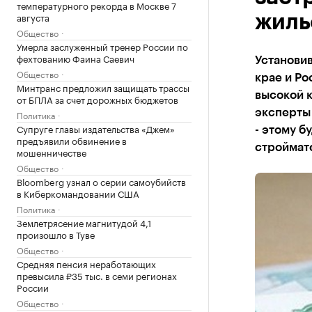
температурного рекорда в Москве 7
августа
жиль
Общество
Умерла заслуженный тренер России по
фехтованию Фаина Саевич
Установи
Общество
крае и Ро
Минтранс предложил защищать трассы
высокой 
от БПЛА за счет дорожных бюджетов
эксперты 
Политика
Супруге главы издательства «Джем»
- этому б
предъявили обвинение в
строймат
мошенничестве
Общество
Bloomberg узнал о серии самоубийств
в Киберкомандовании США
Политика
Землетрясение магнитудой 4,1
произошло в Туве
Общество
Средняя пенсия неработающих
превысила ₽35 тыс. в семи регионах
России
Общество