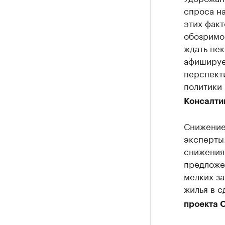
спроса на
этих факт
обозримо
ждать нек
афишируе
перспекти
политики 
Консалти
Снижение
эксперты.
снижения 
предложе
мелких за
жилья в с
проекта 