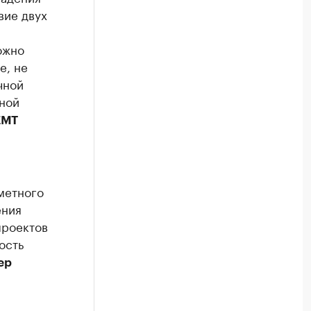
вие двух
ожно
е, не
чной
рной
ЕМТ
метного
ения
проектов
ость
ер