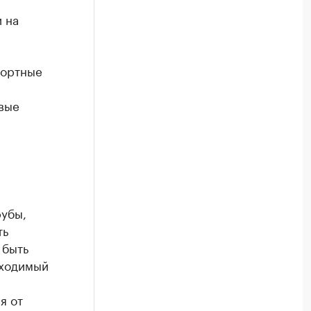
 на
портные
овые
убы,
ть
 быть
бходимый
я от