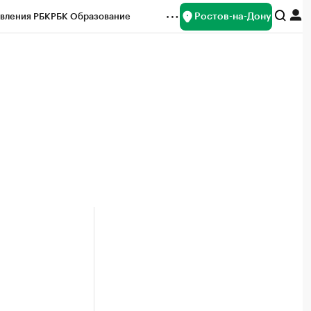
Ростов-на-Дону
вления РБК
РБК Образование
редитные рейтинги
Франшизы
Газета
ок наличной валюты