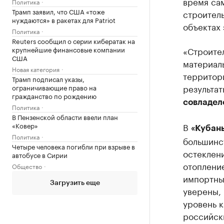
время сам
Политика
Трамп заявил, что США «тоже
строитель
нуждаются» в ракетах для Patriot
объектах 
Политика
Reuters сообщил о серии кибератак на
крупнейшие финансовые компании
«Строите
США
материал
Новая категория
территори
Трамп подписал указы,
результат
ограничивающие право на
гражданство по рождению
совладел
Политика
В Пензенской области ввели план
«Ковер»
В
«Кубан
Политика
большинс
Четыре человека погибли при взрыве в
остеклен
автобусе в Сирии
отопление
Общество
импортны
Загрузить еще
уверены,
уровень к
российски