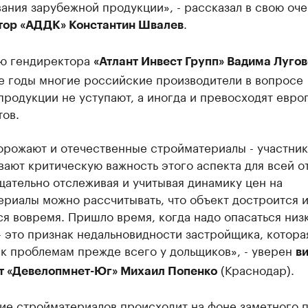
ания зарубежной продукции», - рассказал в свою оч
.
тор «АДДК» Константин Швалев
ю гендиректора
«Атлант Инвест Групп» Вадима Лугов
е годы многие российские производители в вопросе
продукции не уступают, а иногда и превосходят евро
ов.
орожают и отечественные стройматериалы - участни
ают критическую важность этого аспекта для всей о
щательно отслеживая и учитывая динамику цен на
риалы можно рассчитывать, что объект достроится 
я вовремя. Пришло время, когда надо опасаться низ
- это признак недальновидности застройщика, котора
к проблемам прежде всего у дольщиков», - уверен
ви
(Краснодар).
т «Девелопмнет-Юг» Михаил Попенко
ие стройматериалов происходит на фоне заметного 