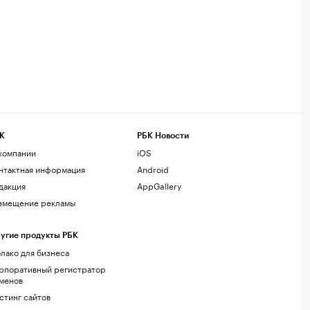
К
РБК Новости
компании
iOS
нтактная информация
Android
дакция
AppGallery
змещение рекламы
угие продукты РБК
лако для бизнеса
рпоративный регистратор
менов
стинг сайтов