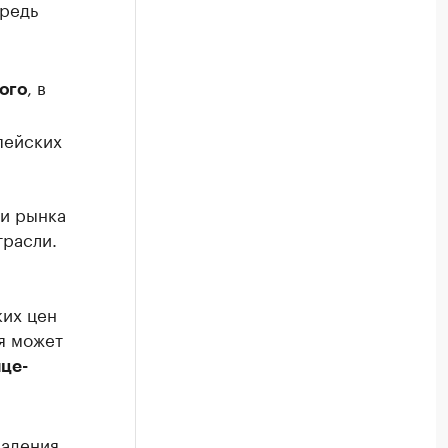
ередь
, в
ого
пейских
ки рынка
трасли.
и
ких цен
я может
це-
падения