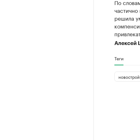
По слова
частично 
решила у
компенсир
привлекат
Алексей 
Теги
новострой