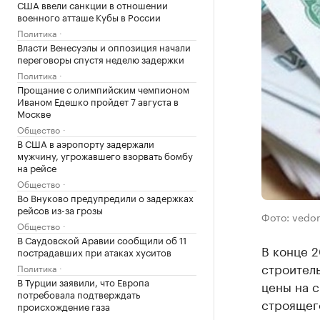
США ввели санкции в отношении
военного атташе Кубы в России
Политика
Власти Венесуэлы и оппозиция начали
переговоры спустя неделю задержки
Политика
Прощание с олимпийским чемпионом
Иваном Едешко пройдет 7 августа в
Москве
Общество
В США в аэропорту задержали
мужчину, угрожавшего взорвать бомбу
на рейсе
Общество
Во Внуково предупредили о задержках
рейсов из-за грозы
Фото: vedom
Общество
В Саудовской Аравии сообщили об 11
В конце 2
пострадавших при атаках хуситов
строител
Политика
В Турции заявили, что Европа
цены на 
потребовала подтверждать
строящег
происхождение газа