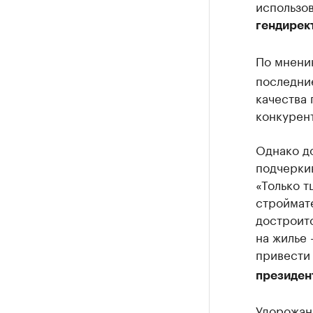
использов
гендирек
По мнени
последни
качества 
конкурент
Однако д
подчеркив
«Только т
строймате
достроитс
на жилье 
привести 
президен
Удорожан