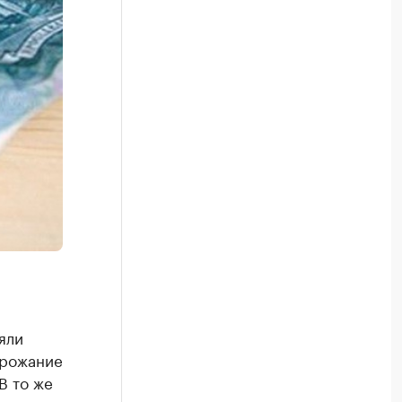
яли
орожание
В то же