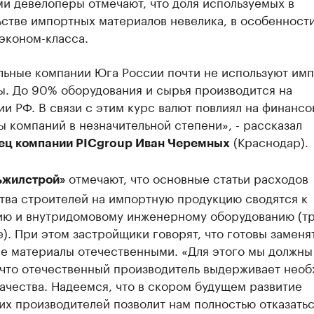
и девелоперы отмечают, что доля используемых в
стве импортных материалов невелика, в особенности
эконом-класса.
льные компании Юга России почти не используют им
ы. До 90% оборудования и сырья производится на
и РФ. В связи с этим курс валют повлиял на финанс
ы компаний в незначительной степени», - рассказал
(Краснодар).
ец компании PICgroup Иван Черемных
отмечают, что основные статьи расходов
ьжилстрой»
тва строителей на импортную продукцию сводятся к
ию и внутридомовому инженерному оборудованию (тр
). При этом застройщики говорят, что готовы заменя
е материалы отечественными. «Для этого мы должны
 что отечественный производитель выдерживает нео
ачества. Надеемся, что в скором будущем развитие
х производителей позволит нам полностью отказатьс