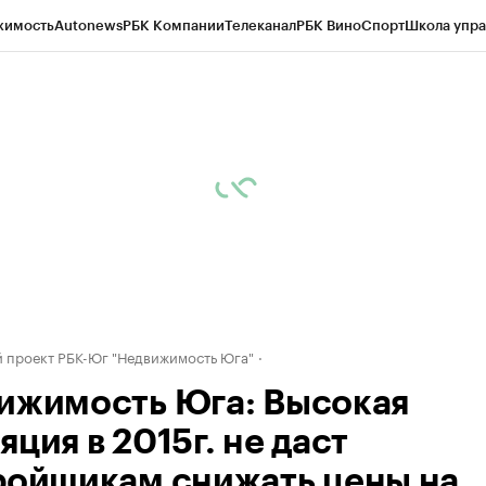
жимость
Autonews
РБК Компании
Телеканал
РБК Вино
Спорт
Школа упра
д
Стиль
Крипто
РБК Бизнес-среда
Дискуссионный клуб
Исследования
К
рагентов
Политика
Экономика
Бизнес
Технологии и медиа
Финансы
Рын
 проект РБК-Юг "Недвижимость Юга"
ижимость Юга: Высокая
ция в 2015г. не даст
ройщикам снижать цены на