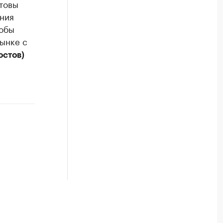
товы
ания
тобы
ынке с
остов)