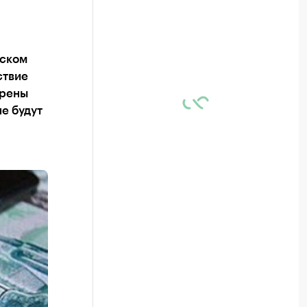
рском
ствие
ерены
е будут