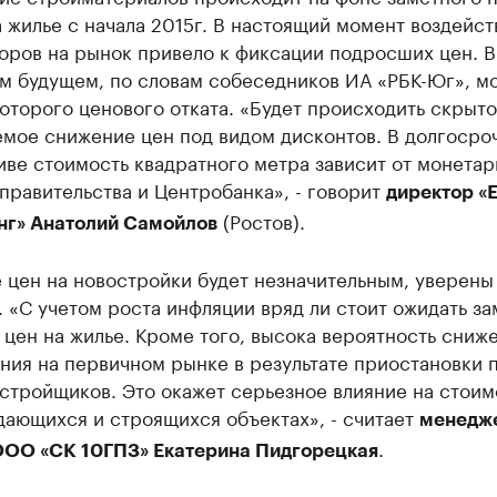
 жилье с начала 2015г. В настоящий момент воздейст
оров на рынок привело к фиксации подросших цен. В
м будущем, по словам собеседников ИА «РБК-Юг», м
оторого ценового отката. «Будет происходить скрыто
мое снижение цен под видом дисконтов. В долгосро
ве стоимость квадратного метра зависит от монета
правительства и Центробанка», - говорит
директор «
(Ростов).
нг» Анатолий Самойлов
 цен на новостройки будет незначительным, уверены
 «С учетом роста инфляции вряд ли стоит ожидать за
цен на жилье. Кроме того, высока вероятность сниж
ния на первичном рынке в результате приостановки 
стройщиков. Это окажет серьезное влияние на стоим
дающихся и строящихся объектах», - считает
менедж
.
ООО «СК 10ГПЗ» Екатерина Пидгорецкая