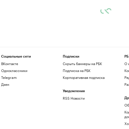
Социальные сети
Подписки
РБ
ВКонтакте
Скрыть баннеры на РБК
О 
Одноклассники
Подписка на РБК
Ко
Telegram
Корпоративная подписка
Ре
Дзен
Ра
Уведомления
RSS Новости
Др
Об
Ко
до
Хо