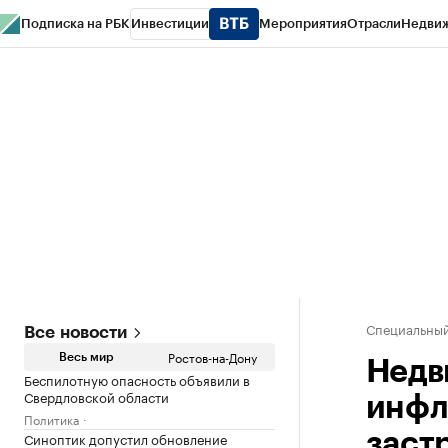
Подписка на РБК
Инвестиции
Мероприятия
Отрасли
Недви
РБК Курсы
РБК Life
Тренды
Визионеры
Национальные проекты
Горо
Спецпроекты СПб
Конференции СПб
Спецпроекты
Проверка конт
Специальный
Все новости
Ростов-на-Дону
Весь мир
Недв
Беспилотную опасность объявили в
Свердловской области
инфля
Политика
Синоптик допустил обновление
заст