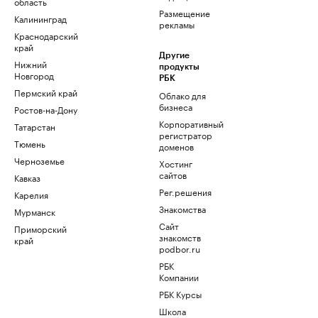
область
Размещение
Калининград
рекламы
Краснодарский
край
Другие
Нижний
продукты
Новгород
РБК
Пермский край
Облако для
бизнеса
Ростов-на-Дону
Корпоративный
Татарстан
регистратор
Тюмень
доменов
Черноземье
Хостинг
сайтов
Кавказ
Рег.решения
Карелия
Знакомства
Мурманск
Сайт
Приморский
знакомств
край
podbor.ru
РБК
Компании
РБК Курсы
Школа