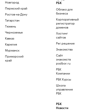
Новгород
РБК
Пермский край
Облако для
бизнеса
Ростов-на-Дону
Корпоративный
Татарстан
регистратор
Тюмень
доменов
Черноземье
Хостинг
сайтов
Кавказ
Рег.решения
Карелия
Знакомства
Мурманск
Сайт
Приморский
знакомств
край
podbor.ru
РБК
Компании
РБК Курсы
Школа
управления
РБК
РБК
Новости