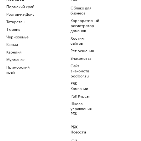
РБК
Пермский край
Облако для
бизнеса
Ростов-на-Дону
Корпоративный
Татарстан
регистратор
Тюмень
доменов
Черноземье
Хостинг
сайтов
Кавказ
Рег.решения
Карелия
Знакомства
Мурманск
Сайт
Приморский
знакомств
край
podbor.ru
РБК
Компании
РБК Курсы
Школа
управления
РБК
РБК
Новости
iOS