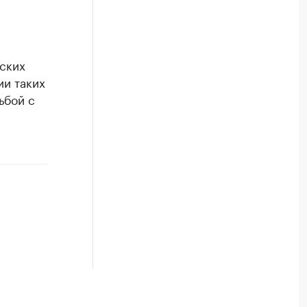
ских
ии таких
ьбой с