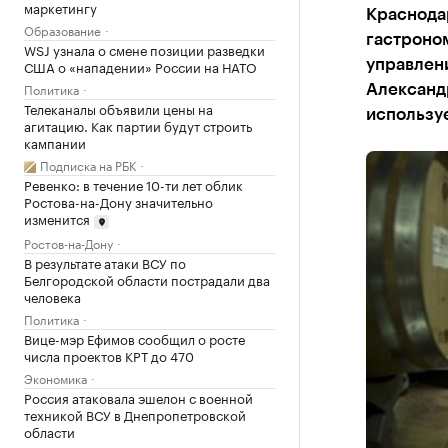
маркетингу
Краснодар
Образование
гастроно
WSJ узнала о смене позиции разведки
США о «нападении» России на НАТО
управлен
Политика
Александр
Телеканалы объявили цены на
используе
агитацию. Как партии будут строить
кампании
Подписка на РБК
Ревенко: в течение 10-ти лет облик
Ростова-на-Дону значительно
изменится
Ростов-на-Дону
В результате атаки ВСУ по
Белгородской области пострадали два
человека
Политика
Вице-мэр Ефимов сообщил о росте
числа проектов КРТ до 470
Экономика
Россия атаковала эшелон с военной
техникой ВСУ в Днепропетровской
области