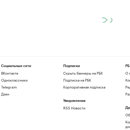
Социальные сети
Подписки
РБ
ВКонтакте
Скрыть баннеры на РБК
О 
Одноклассники
Подписка на РБК
Ко
Telegram
Корпоративная подписка
Ре
Дзен
Ра
Уведомления
RSS Новости
Др
Об
Ко
до