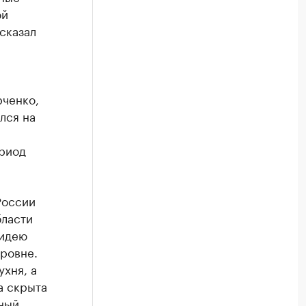
ой
сказал
рченко,
лся на
ериод
России
бласти
 идею
ровне.
хня, а
а скрыта
ный