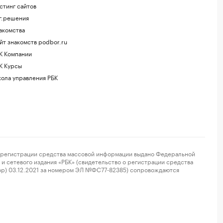
стинг сайтов
г.решения
акомства
йт знакомств podbor.ru
К Компании
К Курсы
ола управления РБК
регистрации средства массовой информации выдано Федеральной
и сетевого издания «РБК» (свидетельство о регистрации средства
ор) 03.12.2021 за номером ЭЛ №ФС77-82385) сопровождаются