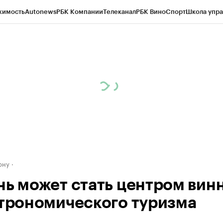
жимость
Autonews
РБК Компании
Телеканал
РБК Вино
Спорт
Школа упра
д
Стиль
Крипто
РБК Бизнес-среда
Дискуссионный клуб
Исследования
К
рагентов
Политика
Экономика
Бизнес
Технологии и медиа
Финансы
Рын
ону
нь может стать центром вин
строномического туризма