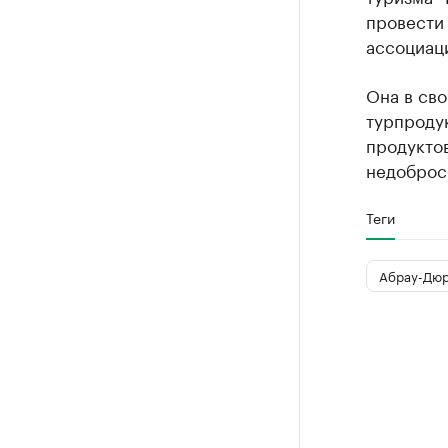
провести
ассоциац
Она в св
турпроду
продуктов
недоброс
Теги
Абрау-Дю