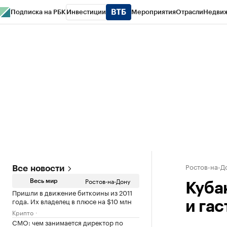
Подписка на РБК
Инвестиции
Мероприятия
Отрасли
Недви
РБК Курсы
РБК Life
Тренды
Визионеры
Национальные проекты
Горо
Спецпроекты СПб
Конференции СПб
Спецпроекты
Проверка конт
Ростов-на-Д
Все новости
Ростов-на-Дону
Весь мир
Куба
Пришли в движение биткоины из 2011
года. Их владелец в плюсе на $10 млн
и га
Крипто
CMO: чем занимается директор по