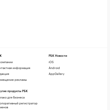
К
РБК Новости
компании
iOS
нтактная информация
Android
дакция
AppGallery
змещение рекламы
угие продукты РБК
лако для бизнеса
рпоративный регистратор
менов