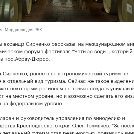
ил Мордасов для РБК
Александр Сирченко рассказал на международном ви
мическом форуме фестиваля "Четыре воды", который
 в пос.Абрау-Дюрсо.
м Сирченко, ранее эногастрономический туризм не
 в отдельный вид туризма. Сейчас же такое выделени
жет некоторым регионам не только создать уникальн
т на местном уровне, но и возможно сделать его виз
й на федеральном уровне.
ласен и руководитель управления по виноделию и
рства Краснодарского края Олег Толмачев. "За посл
 лет винный туризм стал реальностью, появились ви