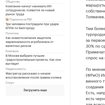
Общество
маршруты
Компании начнут нанимать ИИ-
сотрудников: появится ли новый
собственн
рынок труда
Толмачев.
Подписка на РБК
Три человека пострадали при ударе
Тем более
БПЛА по Белгороду
Политика
турпродук
Как инвесткомпания защитила
за первое
маржинальность агробизнеса от
30% по с
валютных рисков
Компании
Примечате
В Москве выбрали лучшие
спрос на 
градостроительные проекты. Как они
выглядят
По мнени
Недвижимость
Макгрегор рассказал о начале
(ФРиО) Иг
восстановления после травмы колена
винного т
Спорт
создания 
Загрузить еще
Есть, нап
есть черн
для всег