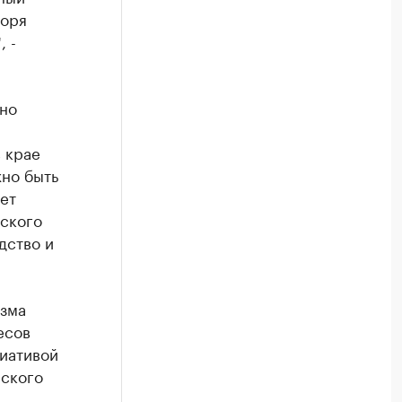
моря
, -
ьно
 крае
жно быть
ает
еского
дство и
изма
есов
циативой
еского