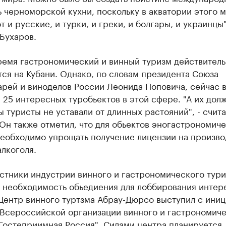
 черноморской кухни, поскольку в акватории этого 
 и русские, и турки, и греки, и болгары, и украинцы"
Бухаров.
ремя гастрономический и винный туризм действител
ся на Кубани. Однако, по словам президента Союза
рей и виноделов России Леонида Поповича, сейчас в
25 интересных туробьектов в этой сфере. "А их дол
ы туристы не уставали от длинных растояний", - счит
Он также отметил, что для обьектов эногастрономич
необходимо упрощать получение лицензии на произво
лкоголя.
стники индустрии винного и гастрономического тур
 необходимость обьедиения для лоббирования интер
Центр винного туртзма Абрау-Дюрсо выступил с ини
 Всероссийской организации винного и гастрономич
Гостеприимная Россия". Силами центра планируется