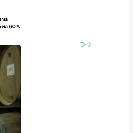
зма
о на 60%