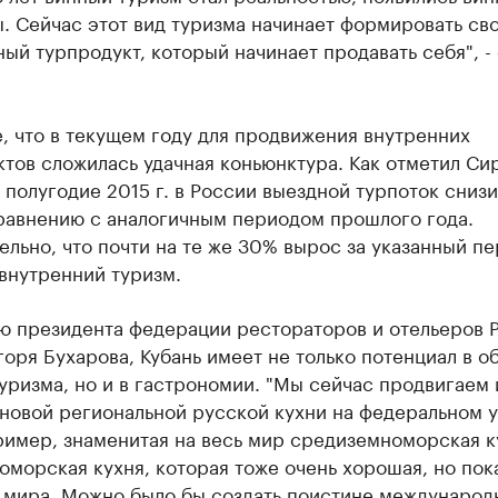
. Сейчас этот вид туризма начинает формировать св
ый турпродукт, который начинает продавать себя", - 
, что в текущем году для продвижения внутренних
тов сложилась удачная коньюнктура. Как отметил Си
 полугодие 2015 г. в России выездной турпоток снизи
равнению с аналогичным периодом прошлого года.
льно, что почти на те же 30% вырос за указанный п
внутренний туризм.
ю президента федерации рестораторов и отельеров 
оря Бухарова, Кубань имеет не только потенциал в о
уризма, но и в гастрономии. "Мы сейчас продвигаем
новой региональной русской кухни на федеральном у
ример, знаменитая на весь мир средиземноморская ку
оморская кухня, которая тоже очень хорошая, но пок
о мира. Можно было бы создать поистине международ