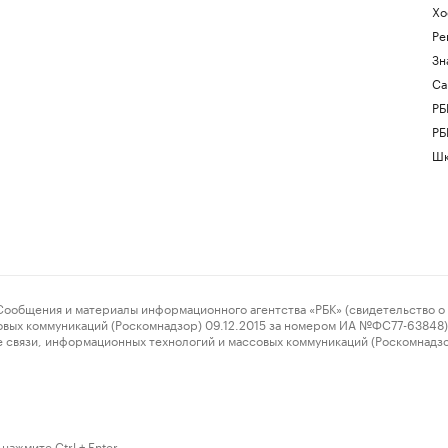
Хо
Ре
Зн
Са
РБ
РБ
Шк
ения и материалы информационного агентства «РБК» (свидетельство о 
овых коммуникаций (Роскомнадзор) 09.12.2015 за номером ИА №ФС77-63848) 
 связи, информационных технологий и массовых коммуникаций (Роскомнадз
нажмите Ctrl + Enter