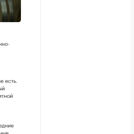
нно-
е есть.
ый
итной
едние
нные