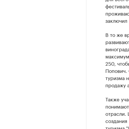
фестиваль
проживают
заключил 
В то же в
развивают
винограда
максимум 
250, чтоб
Попович. 
туризма 
продажу а
Также уча
понимают
отрасли. 
создания
туризма "