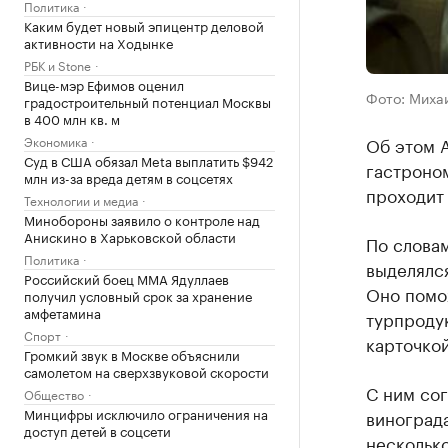
Политика
Каким будет новый эпицентр деловой
активности на Ходынке
РБК и Stone
Вице-мэр Ефимов оценил
Фото: Миха
градостроительный потенциал Москвы
в 400 млн кв. м
Экономика
Об этом 
Суд в США обязал Meta выплатить $942
гастроно
млн из-за вреда детям в соцсетях
проходит
Технологии и медиа
Минобороны заявило о контроле над
Анискино в Харьковской области
По слова
Политика
выделялся
Российский боец ММА Ядуллаев
Оно помо
получил условный срок за хранение
амфетамина
турпродук
Спорт
карточко
Громкий звук в Москве объяснили
самолетом на сверхзвуковой скорости
С ним сог
Общество
Минцифры исключило ограничения на
винограда
доступ детей в соцсети
несколько