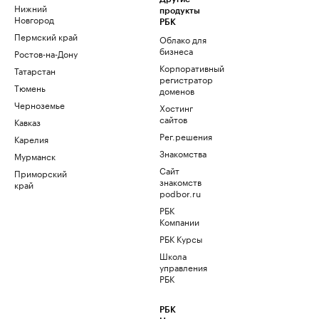
Нижний
продукты
Новгород
РБК
Пермский край
Облако для
бизнеса
Ростов-на-Дону
Корпоративный
Татарстан
регистратор
Тюмень
доменов
Черноземье
Хостинг
сайтов
Кавказ
Рег.решения
Карелия
Знакомства
Мурманск
Сайт
Приморский
знакомств
край
podbor.ru
РБК
Компании
РБК Курсы
Школа
управления
РБК
РБК