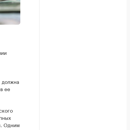
нии
а должна
в ее
ского
упных
н. Одним