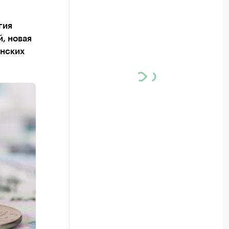
гия
, новая
онских