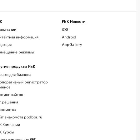
К
РБК Новости
компании
iOS
нтактная информация
Android
дакция
AppGallery
змещение рекламы
угие продукты РБК
лако для бизнеса
рпоративный регистратор
менов
стинг сайтов
г.решения
акомства
йт знакомств podbor.ru
К Компании
К Курсы
ола управления РБК