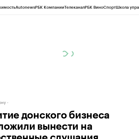
жимость
Autonews
РБК Компании
Телеканал
РБК Вино
Спорт
Школа упра
д
Стиль
Крипто
РБК Бизнес-среда
Дискуссионный клуб
Исследования
К
рагентов
Политика
Экономика
Бизнес
Технологии и медиа
Финансы
Рын
ону
итие донского бизнеса
ложили вынести на
ственные слушания