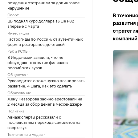
рождения отстранили за допинговое
нарушение
Спорт
В течение
ЦБ поднял курс доллара выше ₽82
развития 
впервые с марта
стратеги
Инвестиции
Гастрогиды по России: от аутентичных
компаний
ферм и ресторанов до отелей
РБК и РСХБ
В Индонезии заявили, что не
обсуждают открытие филиалов
российских вузов
Общество
Руководителю тоже нужно планировать
развитие. 4 шага, как это сделать
Образование
Жену Невзорова заочно арестовали на
2 месяца за сбор денег в мессенджере
Политика
Авиаэксперты рассказали о
последствиях перехода самолетов на
сверхзвук
Технологии и медиа