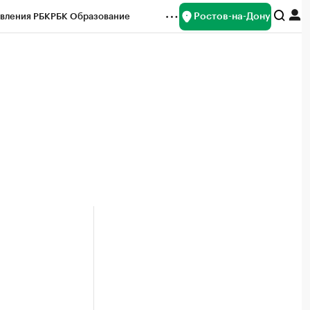
Ростов-на-Дону
вления РБК
РБК Образование
редитные рейтинги
Франшизы
Газета
ок наличной валюты