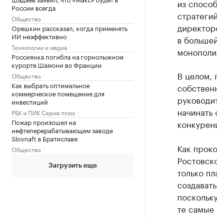
из спосо
России всегда
стратегий
Общество
директоро
Орешкин рассказал, когда применять
ИИ неэффективно
в большей
Технологии и медиа
монополи
Россиянка погибла на горнолыжном
курорте Шамони во Франции
В целом,
Общество
Как выбрать оптимальное
собствен
коммерческое помещение для
руководи
инвестиций
начинать 
РБК и ПИК Серия плюс
Пожар произошел на
конкурен
нефтеперерабатывающем заводе
Slovnaft в Братиславе
Как прок
Общество
Ростовско
Загрузить еще
только пл
создавать
поскольку
те самые 