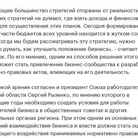
ющее большинство стратегий оторваны от реальности
их стратегий не думают, где взять доходы и финансо
для осуществления этих планов. Сегодня формирова
части бюджетов всех уровней находится в жутком со
огда мы будем рассматривать эту стратегию, нужно
 думать, как улучшить положение бизнеса», - считает
к. По его мнению, одним из способов решения этого
может стать привлечение бизнес-сообщества к разра
о-правовых актов, влияющих на его деятельность.
чкой зрения согласен и президент Союза работодате
й области Сергей Рызенко, по мнению которого в
щие годы необходимо создать условия для работы
телей бизнеса в общественных советах и других
льных органах региона. При этом одним из основных
ий взаимодействия бизнеса и власти должна стать о
ющего воздействия принимаемых нормативно правов