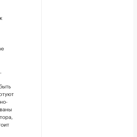
к
-
ве
.
быть
ртуют
но-
ованы
тора,
тоит