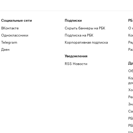
Социальные сети
Подписки
РБ
ВКонтакте
Скрыть баннеры на РБК
О 
Одноклассники
Подписка на РБК
Ко
Telegram
Корпоративная подписка
Ре
Дзен
Ра
Уведомления
RSS Новости
Др
Об
Ко
до
Хо
Ре
Зн
Са
РБ
РБ
Шк