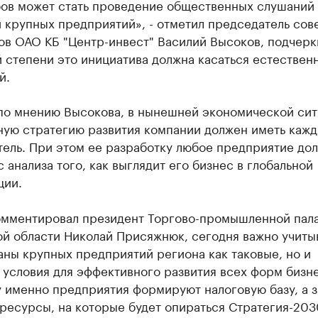
бов может стать проведение общественных слушаний
 крупных предприятий», - отметил председатель сов
в ОАО КБ "Центр-инвест" Василий Высоков, подчеркн
 степени это инициатива должна касаться естествен
й.
 по мнению Высокова, в нынешней экономической сит
ную стратегию развития компании должен иметь каж
тель. При этом ее разработку любое предприятие до
с анализа того, как выглядит его бизнес в глобальной
ции.
омментировал президент Торгово-промышленной пал
й области Николай Присяжнюк, сегодня важно учиты
аны крупных предприятий региона как таковые, но и
 условия для эффективного развития всех форм бизне
 именно предприятия формируют налоговую базу, а з
ресурсы, на которые будет опираться Стратегия-203