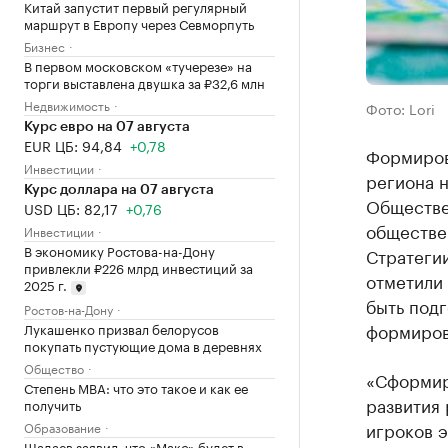
Китай запустит первый регулярный
маршрут в Европу через Севморпуть
Бизнес
В первом московском «тучерезе» на
торги выставлена двушка за ₽32,6 млн
Недвижимость
Фото: Lori
Курс евро на 07 августа
EUR ЦБ: 94,84
+0,78
Формиров
Инвестиции
региона н
Курс доллара на 07 августа
Обществе
USD ЦБ: 82,17
+0,76
обществе
Инвестиции
В экономику Ростова-на-Дону
Стратегии
привлекли ₽226 млрд инвестиций за
отметили 
2025 г.
быть подг
Ростов-на-Дону
формиров
Лукашенко призвал белорусов
покупать пустующие дома в деревнях
Общество
«Сформир
Степень MBA: что это такое и как ее
развития 
получить
игроков 
Образование
Шадаев заявил, что «Макс» будет в