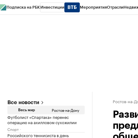
Подписка на РБК
Инвестиции
Мероприятия
Отрасли
Недви
РБК Курсы
РБК Life
Тренды
Визионеры
Национальные проекты
Горо
Спецпроекты СПб
Конференции СПб
Спецпроекты
Проверка конт
Ростов-на-Д
Все новости
Ростов-на-Дону
Весь мир
Разв
Футболист «Спартака» перенес
операцию на ахилловом сухожилии
пред
Спорт
Российского теннисиста в день
обще