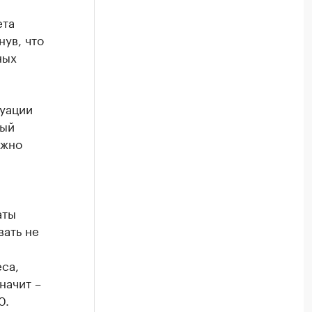
ета
ув, что
ных
уации
дый
лжно
аты
вать не
са,
начит –
0.