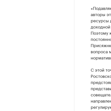
«Подавля
авторы эт
ресурсы 
доходной 
Поэтому к
постоянно
Присяжню
вопроса 
нормативн
С этой то
Ростовско
предстоя
представи
совещате
направлен
регулиру