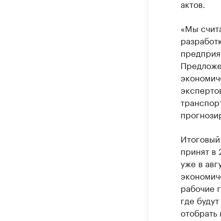
актов.
«Мы счит
разработ
предприят
Предложен
экономиче
эксперто
транспор
прогнозир
Итоговый
принят в 
уже в авг
экономич
рабочие 
где буду
отобрать