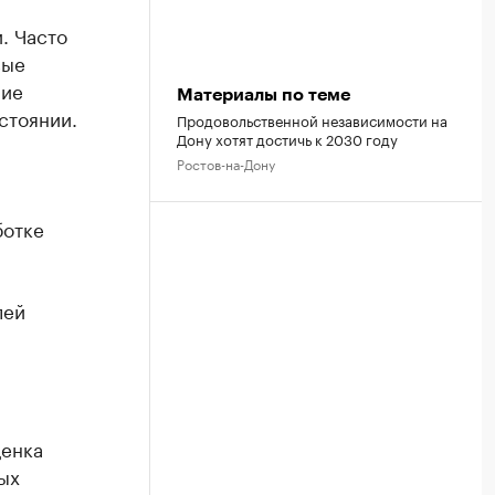
. Часто
вые
ние
Материалы по теме
стоянии.
Продовольственной независимости на
Дону хотят достичь к 2030 году
Ростов-на-Дону
ботке
лей
ценка
ых