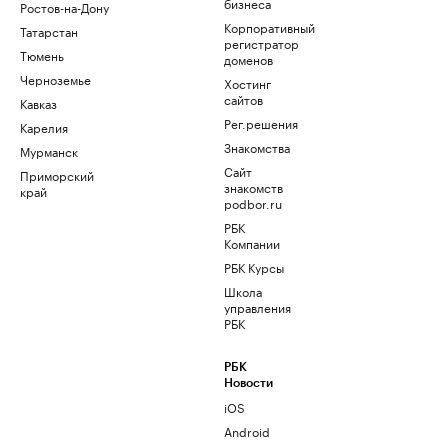
бизнеса
Ростов-на-Дону
Корпоративный
Татарстан
регистратор
Тюмень
доменов
Черноземье
Хостинг
сайтов
Кавказ
Рег.решения
Карелия
Знакомства
Мурманск
Сайт
Приморский
знакомств
край
podbor.ru
РБК
Компании
РБК Курсы
Школа
управления
РБК
РБК
Новости
iOS
Android