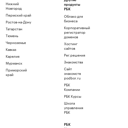
Другие
Нижний
продукты
Новгород
РБК
Пермский край
Облако для
бизнеса
Ростов-на-Дону
Корпоративный
Татарстан
регистратор
Тюмень
доменов
Черноземье
Хостинг
сайтов
Кавказ
Рег.решения
Карелия
Знакомства
Мурманск
Сайт
Приморский
знакомств
край
podbor.ru
РБК
Компании
РБК Курсы
Школа
управления
РБК
РБК