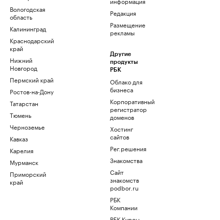
информация
Вологодская
Редакция
область
Размещение
Калининград
рекламы
Краснодарский
край
Другие
Нижний
продукты
Новгород
РБК
Пермский край
Облако для
бизнеса
Ростов-на-Дону
Корпоративный
Татарстан
регистратор
Тюмень
доменов
Черноземье
Хостинг
сайтов
Кавказ
Рег.решения
Карелия
Знакомства
Мурманск
Сайт
Приморский
знакомств
край
podbor.ru
РБК
Компании
РБК Курсы