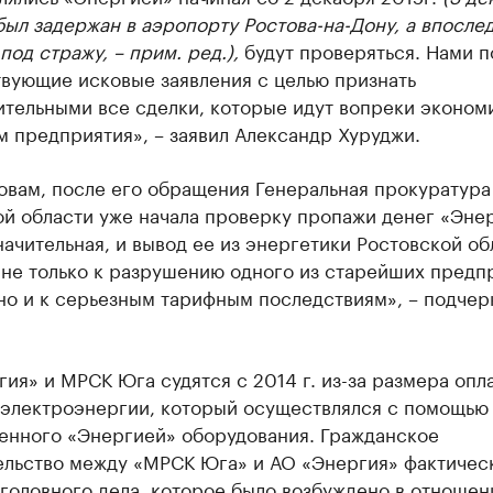
ыл задержан в аэропорту Ростова-на-Дону, а впосле
под стражу, – прим. ред.),
будут проверяться. Нами 
твующие исковые заявления с целью признать
ительными все сделки, которые идут вопреки эконом
 предприятия», – заявил Александр Хуруджи.
овам, после его обращения Генеральная прокуратура
й области уже начала проверку пропажи денег «Энер
ачительная, и вывод ее из энергетики Ростовской об
 не только к разрушению одного из старейших предп
но и к серьезным тарифным последствиям», – подчер
ия» и МРСК Юга судятся с 2014 г. из-за размера опл
 электроэнергии, который осуществлялся с помощью
енного «Энергией» оборудования. Гражданское
ельство между «МРСК Юга» и АО «Энергия» фактичес
головного дела, которое было возбуждено в отношен