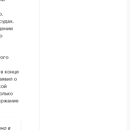
о.
судах.
дении
о
того
в конце
аявил о
кой
олько
ержание
но в