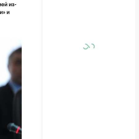
ей из-
и» и