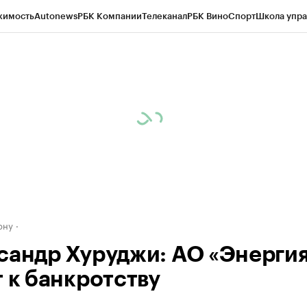
жимость
Autonews
РБК Компании
Телеканал
РБК Вино
Спорт
Школа упра
д
Стиль
Крипто
РБК Бизнес-среда
Дискуссионный клуб
Исследования
К
рагентов
Политика
Экономика
Бизнес
Технологии и медиа
Финансы
Рын
ону
сандр Хуруджи: АО «Энерги
т к банкротству