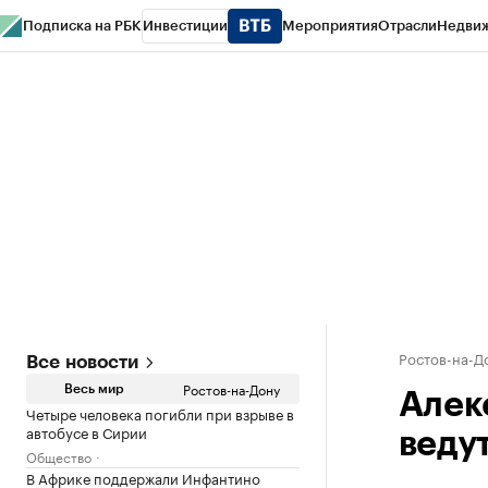
Подписка на РБК
Инвестиции
Мероприятия
Отрасли
Недви
РБК Курсы
РБК Life
Тренды
Визионеры
Национальные проекты
Горо
Спецпроекты СПб
Конференции СПб
Спецпроекты
Проверка конт
Ростов-на-Д
Все новости
Ростов-на-Дону
Весь мир
Алек
Четыре человека погибли при взрыве в
автобусе в Сирии
веду
Общество
В Африке поддержали Инфантино