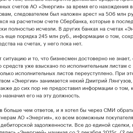
нных счетов АО «Энергия» за время его нахождения 
овам, следователем был наложен арест на 506 млн ру
хся на расчетном счете Сбербанка, которые в после
ки полностью исчезли. В других банках на счетах «Э
ь еще порядка 245 млн руб., информации о том, сох
едства на счетах, у него пока нет.
 ситуацию и то, что бизнесмен достоверно не знает,
о средств уже взыскано по исполнительным листам с
олько исполнительных листов переуступлено. При эт
твом «Энергии» занимается некий Дмитрий Лянгузов,
акже до сих пор не предоставил информации о том, 
 назначил его на эту должность.
 больше чем ответов, и я хотел бы через СМИ обрати
тнерам АО «Энергия», ко всем возможным покупател
 дебиторской задолженности. Все до единой сделки,
ялись «Энергией» начиная со 2 декабря 2015г.
(3 де