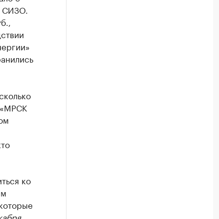
в СИЗО.
б.,
дствии
нергии»
ранились
 сколько
 «МРСК
ом
кто
ться ко
ям
 которые
кабря