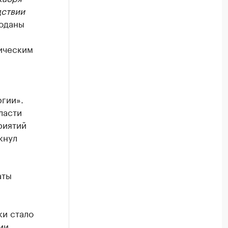
дствии
поданы
ическим
гии».
ласти
риятий
кнул
аты
ки стало
ии