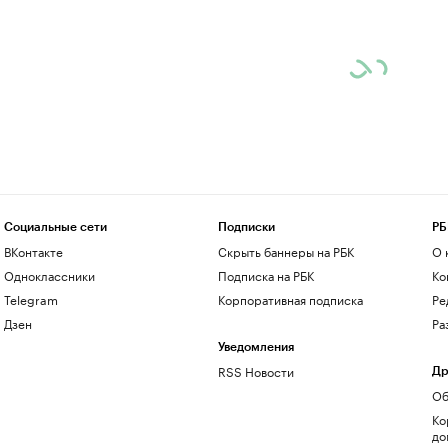
Социальные сети
Подписки
РБ
ВКонтакте
Скрыть баннеры на РБК
О 
Одноклассники
Подписка на РБК
Ко
Telegram
Корпоративная подписка
Ре
Дзен
Ра
Уведомления
RSS Новости
Др
Об
Ко
до