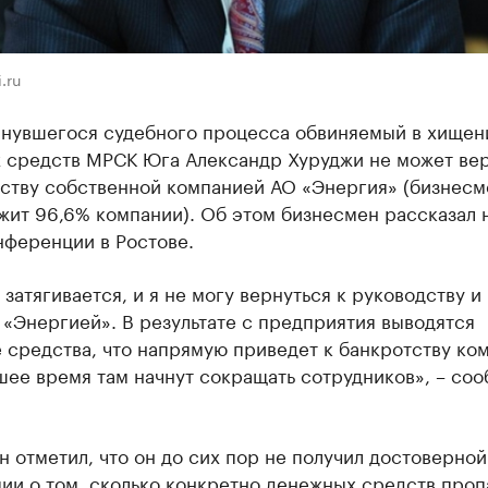
.ru
тянувшегося судебного процесса обвиняемый в хищен
 средств МРСК Юга Александр Хуруджи не может вер
дству собственной компанией АО «Энергия» (бизнесм
жит 96,6% компании). Об этом бизнесмен рассказал 
нференции в Ростове.
затягивается, и я не могу вернуться к руководству и
«Энергией». В результате с предприятия выводятся
средства, что напрямую приведет к банкротству ко
шее время там начнут сокращать сотрудников», – со
 отметил, что он до сих пор не получил достоверной
ии о том, сколько конкретно денежных средств проп