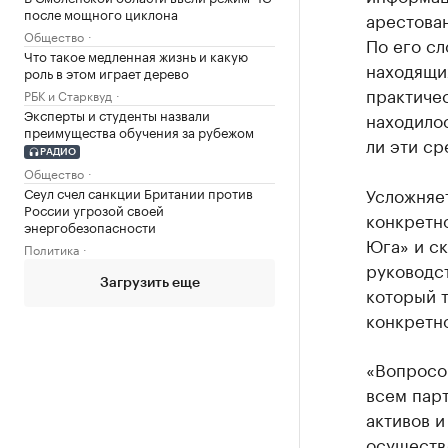
после мощного циклона
арестова
Общество
По его сл
Что такое медленная жизнь и какую
находящи
роль в этом играет дерево
практичес
РБК и Старквуд
Эксперты и студенты назвали
находилос
преимущества обучения за рубежом
ли эти ср
РАДИО
Общество
Усложняет
Сеул счел санкции Британии против
России угрозой своей
конкретн
энергобезопасности
Юга» и ск
Политика
руководс
Загрузить еще
который т
конкретно
«Вопросов
всем пар
активов и
осуществл