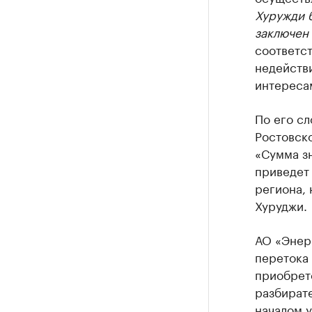
Хуружди б
заключен 
соответс
недейств
интересам
По его сл
Ростовско
«Сумма зн
приведет
региона, 
Хуруджи.
АО «Энерг
перетока
приобрет
разбират
началом у