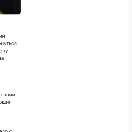
ии
нуться
ену
на
мпании.
общил
ало с