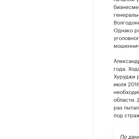
бизнесмен
генераль
Волгодон
Однако р
уголовног
мошеннич
Александр
года. Хо
Хуруджи 
июля 2016
необходи
области. 
раз пытал
под страж
По дан