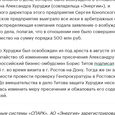
а Александра Хуруджи (совладельца «Энергии»), и
ного директора этого предприятия Сергея Конопског
ское предприятие выиграло все иски в арбитражных 
аспределяющая компания подала заявление о возбуж
о дела, полагая, что в отношении нее было совершен
ество на сумму порядка 500 млн руб.
 Хуруджи был освобожден из под ареста в августе э
датайство об изменении меры пресечения Александру
российский бизнес-омбудсмен Борис Титов
подписал
 г. во время визита в г. Ростов-на-Дону. Тогда же он з
мости провести проверку Генпрокуратуры в Ростовс
До вмешательства в дело Титова защита Хуруджи неск
ась изменить меру пресечения и обжаловать его сод
ей.
ным системы «СПАРК», АО «Энергия» зарегистрирова