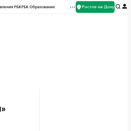
Ростов-на-Дону
вления РБК
РБК Образование
редитные рейтинги
Франшизы
Газета
ок наличной валюты
я»