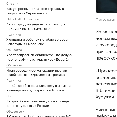
Спорт
Как устроены приватные террасы в
квартирах «Серии плюс»
Фото: pasmi
РБК и ПИК Серия плюс
Аэропорт Домодедово открыли для
приема и вылета самолетов
Из-за за
Политика
денежных
Женщина и ребенок погибли во время
к руково
непогоды в Смоленске
Общество
принадле
Арест запросили обвиняемой по делу о
пресс-ко
порнографии экс-участнице «Дома-2»
Общество
«Процесс 
Иран сообщил об «операции против
целей врага» в Ормузском проливе
владению 
Политика
денежные 
Шнайдер обыграла Калинскую и вышла
В ближай
в четвертый круг турнира в Торонто
Хуруджи.
Спорт
В горах Казахстана эвакуировали еще
одного туриста из России
Бизнесмен
Общество
информац
В Смоленской области ввели режим ЧС