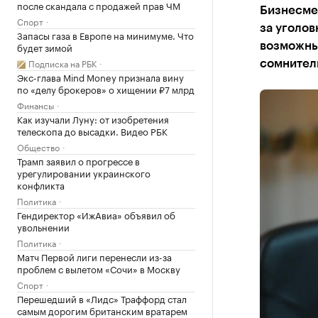
после скандала с продажей прав ЧМ
Бизнесмен
Спорт
за уголо
Запасы газа в Европе на минимуме. Что
будет зимой
возможных
Подписка на РБК
сомнител
Экс-глава Mind Money признала вину
по «делу брокеров» о хищении ₽7 млрд
Финансы
Как изучали Луну: от изобретения
телескопа до высадки. Видео РБК
Общество
Трамп заявил о прогрессе в
урегулировании украинского
конфликта
Политика
Гендиректор «ИжАвиа» объявил об
увольнении
Политика
Матч Первой лиги перенесли из-за
проблем с вылетом «Сочи» в Москву
Спорт
Перешедший в «Лидс» Траффорд стал
самым дорогим британским вратарем