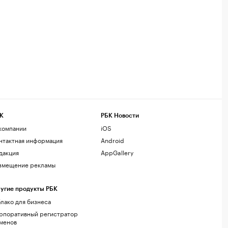
К
РБК Новости
компании
iOS
нтактная информация
Android
дакция
AppGallery
змещение рекламы
угие продукты РБК
лако для бизнеса
рпоративный регистратор
менов