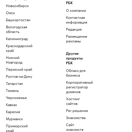
РБК
Новосибирск
О компании
Омск
Контактная
Башкортостан
информация
Вологодская
Редакция
область
Размещение
Калининград
рекламы
Краснодарский
край
Другие
Нижний
продукты
Новгород
РБК
Пермский край
Облако для
бизнеса
Ростов-на-Дону
Корпоративный
Татарстан
регистратор
Тюмень
доменов
Черноземье
Хостинг
сайтов
Кавказ
Рег.решения
Карелия
Знакомства
Мурманск
Сайт
Приморский
знакомств
край