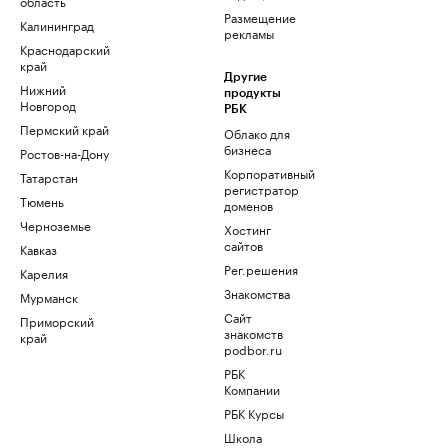
область
Размещение
Калининград
рекламы
Краснодарский
край
Другие
Нижний
продукты
Новгород
РБК
Пермский край
Облако для
бизнеса
Ростов-на-Дону
Корпоративный
Татарстан
регистратор
Тюмень
доменов
Черноземье
Хостинг
сайтов
Кавказ
Рег.решения
Карелия
Знакомства
Мурманск
Сайт
Приморский
знакомств
край
podbor.ru
РБК
Компании
РБК Курсы
Школа