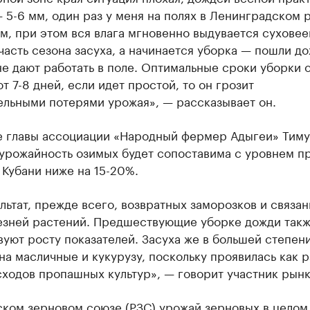
 5-6 мм, один раз у меня на полях в Ленинградском 
м, при этом вся влага мгновенно выдувается суховее
асть сезона засуха, а начинается уборка — пошли до
е дают работать в поле. Оптимальные сроки уборки 
т 7-8 дней, если идет простой, то он грозит
ельными потерями урожая», — рассказывает он.
е главы ассоциации «Народный фермер Адыгеи» Тиму
 урожайность озимых будет сопоставима с уровнем п
а Кубани ниже на 15-20%.
льтат, прежде всего, возвратных заморозков и связан
езней растений. Предшествующие уборке дожди такж
уют росту показателей. Засуха же в большей степен
на масличные и кукурузу, поскольку проявилась как р
ходов пропашных культур», — говорит участник рынк
ском зерновом союзе (РЗС) урожай зерновых в целом