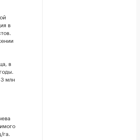
вой
ия в
тов.
жении
а, в
годы.
 3 млн
чева
зимого
/га.