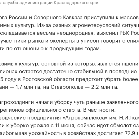
с-служба администрации Краснодарского края
га России и Северного Кавказа приступили к массо
имых культур. Из-за разных агрометеоусловий ситуац
складывается весьма неоднородная, выяснил РБК Рос
участники рынка и эксперты в унисон говорят о сни
ти по отношению к предыдущим годам.
зимых культур, основной из которых является пшениц
ионах остается достаточно стабильной в последние 
25 году в Ростовской области предстоит убрать более
бани — 1,7 млн га, на Ставрополье — 2,2 млн га.
грохолдинги начали уборку чуть раньше заявленного
регионов официального старта. В частности,
водческие предприятия «Агрокомплекса» им. Н.И.Тка
и к уборке урожая с 11 июня, сейчас идет обмолот о
аибольшая урожайность в хозяйствах достигает 72,9 ц