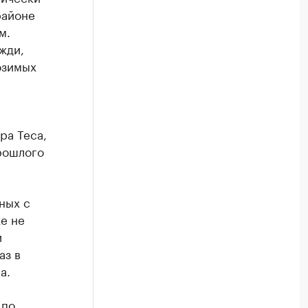
районе
м.
жди,
озимых
ра Теса,
рошлого
ных с
е не
и
аз в
а.
 по