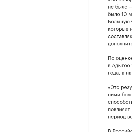
не было —
было 10 м
Большую ч
которые н
составляю
дополнит
По оценк
в Адыгее
года, а н
«Это резу
ними бол
способств
повлияет 
период вс
В Россий