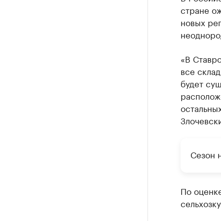
стране ож
новых рег
неодноро
«В Ставро
все скла
будет сущ
расположе
остальных
Злочевск
Сезон 
По оценке
сельхозку