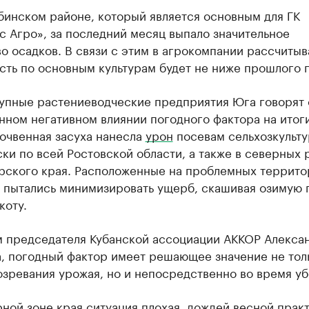
бинском районе, который является основным для ГК
 Агро», за последний месяц выпало значительное
о осадков. В связи с этим в агрокомпании рассчитыв
ть по основным культурам будет не ниже прошлого г
упные растениеводческие предприятия Юга говорят 
нном негативном влиянии погодного фактора на итог
очвенная засуха нанесла
урон
посевам сельхозкульту
ки по всей Ростовской области, а также в северных 
рского края. Расположенные на проблемных террито
а пытались минимизировать ущерб, скашивая озимую
коту.
м председателя Кубанской ассоциации АККОР Алекса
, погодный фактор имеет решающее значение не тол
зревания урожая, но и непосредственно во время уб
ной зоне края ситуация плохая, дождей весной прак