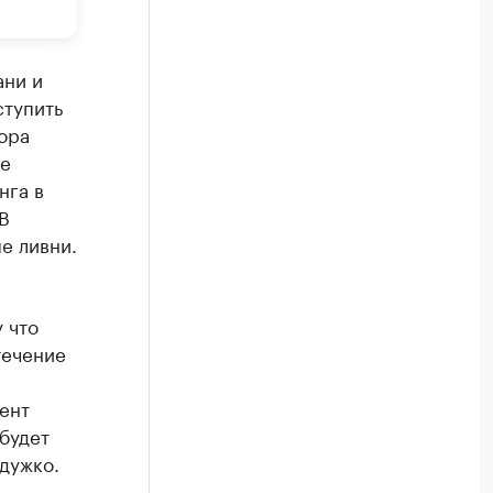
ани и
ступить
ора
ге
нга в
В
е ливни.
 что
течение
ент
будет
дужко.