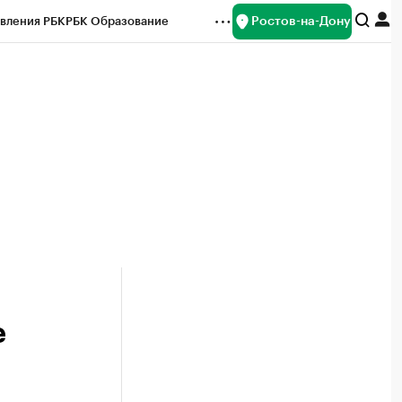
Ростов-на-Дону
вления РБК
РБК Образование
редитные рейтинги
Франшизы
Газета
ок наличной валюты
е