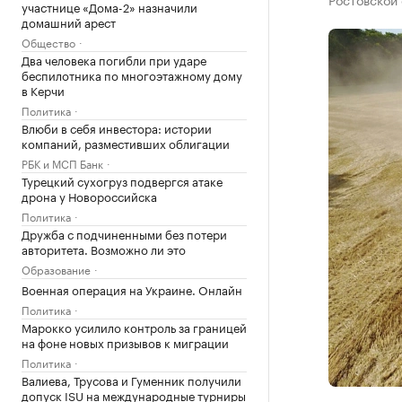
участнице «Дома-2» назначили
домашний арест
Общество
Два человека погибли при ударе
беспилотника по многоэтажному дому
в Керчи
Политика
Влюби в себя инвестора: истории
компаний, разместивших облигации
РБК и МСП Банк
Турецкий сухогруз подвергся атаке
дрона у Новороссийска
Политика
Дружба с подчиненными без потери
авторитета. Возможно ли это
Образование
Военная операция на Украине. Онлайн
Политика
Марокко усилило контроль за границей
на фоне новых призывов к миграции
Политика
Валиева, Трусова и Гуменник получили
допуск ISU на международные турниры