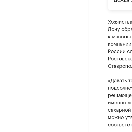
Хозяйства
Дону обра
к массово
компании 
России сл
Ростовско
Ставропол
«Давать т
подсолнеч
решающее
именно л
сахарной 
можно утв
соответст