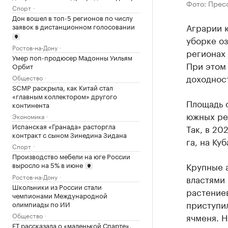
Фото: Прес
Спорт
Дон вошел в топ-5 регионов по числу
Аграрии ю
заявок в дистанционном голосовании
уборке оз
Ростов-на-Дону
регионах 
Умер поп-продюсер Мадонны Уильям
При этом 
Орбит
доходнос
Общество
SCMP раскрыла, как Китай стал
«главным коллектором» другого
Площадь о
континента
южных рег
Экономика
Испанская «Гранада» расторгла
Так, в 20
контракт с сыном Зинедина Зидана
га, на Ку
Спорт
Производство мебели на юге России
выросло на 5% в июне
Крупные а
Ростов-на-Дону
властями 
Школьники из России стали
растение
чемпионами Международной
приступил
олимпиады по ИИ
ячменя. Н
Общество
FT рассказала о «маленькой Спарте»,