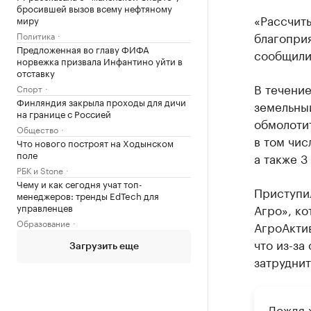
бросившей вызов всему нефтяному
«Рассчит
миру
благоприя
Политика
Предложенная во главу ФИФА
сообщили
норвежка призвала Инфантино уйти в
отставку
В течение
Спорт
Финляндия закрыла проходы для дичи
земельный
на границе с Россией
обмолотит
Общество
в том чис
Что нового построят на Ходынском
поле
а также 3
РБК и Stone
Чему и как сегодня учат топ-
Приступил
менеджеров: тренды EdTech для
Агро», ко
управленцев
Образование
АгроАктив
что из-за
Загрузить еще
затруднит
Дождя ж