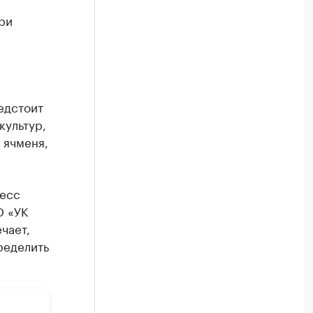
ри
редстоит
культур,
о ячменя,
ресс
О «УК
чает,
ределить