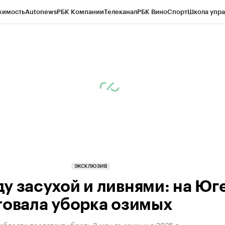
жимость
Autonews
РБК Компании
Телеканал
РБК Вино
Спорт
Школа упра
д
Стиль
Крипто
РБК Бизнес-среда
Дискуссионный клуб
Исследования
К
рагентов
Политика
Экономика
Бизнес
Технологии и медиа
Финансы
Рын
ЭКСКЛЮЗИВ
у засухой и ливнями: на Юг
товала уборка озимых
области предстоит убрать 3 млн га озимых в 2025 г.