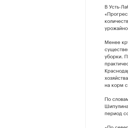
В Усть-Ла
«Прогресс
количеств
урожайнос
Менее кр
существе
уборки. П
практичес
Краснода
хозяйств
на корм с
По слова
Шипулина
период со
«По север