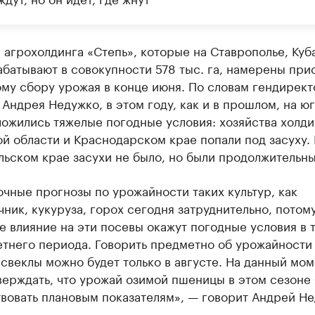
 агрохолдинга «Степь», которые на Ставрополье, Куб
батывают в совокупности 578 тыс. га, намерены при
му сбору урожая в конце июня. По словам гендирект
Андрея Недужко, в этом году, как и в прошлом, на ю
ожились тяжелые погодные условия: хозяйства холди
й области и Краснодарском крае попали под засуху. 
ьском крае засухи не было, но были продолжительны
очные прогнозы по урожайности таких культур, как
ник, кукуруза, горох сегодня затруднительно, потому
 влияние на эти посевы окажут погодные условия в 
етнего периода. Говорить предметно об урожайности
свеклы можно будет только в августе. На данный мом
ерждать, что урожай озимой пшеницы в этом сезоне 
вовать плановым показателям», — говорит Андрей Не