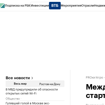
Подписка на РБК
Инвестиции
Мероприятия
Отрасли
Недви
РБК Курсы
РБК Life
Тренды
Визионеры
Национальные проекты
Горо
Спецпроекты СПб
Конференции СПб
Спецпроекты
Проверка конт
PROюгАгро
Все новости
Ростов-на-Дону
Весь мир
Межд
В МВД предупредили об опасности
открытых сетей Wi-Fi
стар
Общество
Гулявшей голой в Москве экс-
Ростовской 