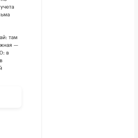
 учета
сьма
ай: там
ожная —
0: в
в
й