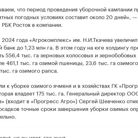
ываем, что период проведения уборочной кампании п
тных погодных условиях составит около 20 дней», —
 РБК Ростов в компании.
 2024 года «Агрокомплекс» им. Н.И.Ткачева увеличил
 банк до 1,23 млн га. В этом году на юге холдингу п
ь 556,4 тыс. га зерновых колосовых и зернобобовых 
ле 461,1 тыс. га озимой пшеницы, 23,6 тыс. га озимог
 тыс. га озимого рапса.
и к уборке озимого ячменя и в хозяйствах ГК «Прог
торая владеет 175 тыс. га. Генеральный директор ОО
» (входит в «Прогресс Агро») Сергей Шевченко отме
 осадков точные сроки завершения уборки озимых оп
ельно.
дут, но он идет, где жнут