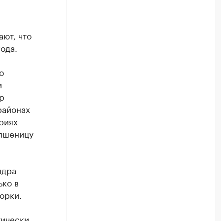
ают, что
ода.
о
и
р
районах
риях
 пшеницу
ндра
ько в
орки.
тически