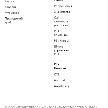
Кавказ
Рег.решения
Карелия
Знакомства
Мурманск
Сайт
Приморский
знакомств
край
podbor.ru
РБК
Компании
РБК Курсы
Школа
управления
РБК
РБК
Новости
iOS
Android
AppGallery
© ООО «БИЗНЕСПРЕСС», АО «РОСБИЗНЕСКОНСАЛТИНГ», 1995–