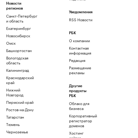
Новости
регионов
Уведомления
Санкт-Петербург
RSS Новости
и область
Екатеринбург
РБК
Новосибирск
О компании
Омск
Контактная
Башкортостан
информация
Вологодская
Редакция
область
Размещение
Калининград
рекламы
Краснодарский
край
Другие
Нижний
продукты
Новгород
РБК
Пермский край
Облако для
бизнеса
Ростов-на-Дону
Корпоративный
Татарстан
регистратор
Тюмень
доменов
Черноземье
Хостинг
сайтов