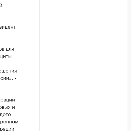
й
езидент
ов для
ащиты
ешения
сии», -
орации
овых и
дого
тронном
ерации