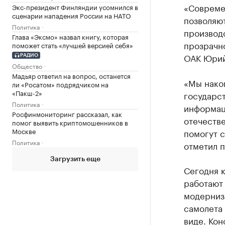
«Совреме
Экс-президент Финляндии усомнился в
сценарии нападения России на НАТО
позволяю
Политика
производ
Глава «Эксмо» назвал книгу, которая
прозрачно
поможет стать «лучшей версией себя»
ОАК Юрий
РАДИО
Общество
Мадьяр ответил на вопрос, останется
«Мы нако
ли «Росатом» подрядчиком на
«Пакш-2»
государс
Политика
информац
Росфинмониторинг рассказал, как
отечеств
помог выявить криптомошенников в
Москве
помогут с
Политика
отметил 
Загрузить еще
Сегодня 
работают
модерниз
самолета 
виде. Ко