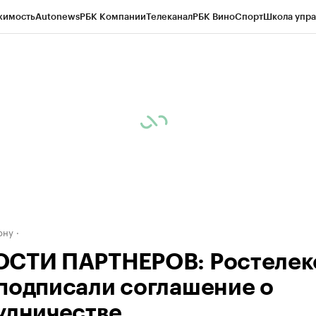
жимость
Autonews
РБК Компании
Телеканал
РБК Вино
Спорт
Школа упра
д
Стиль
Крипто
РБК Бизнес-среда
Дискуссионный клуб
Исследования
К
рагентов
Политика
Экономика
Бизнес
Технологии и медиа
Финансы
Рын
ону
СТИ ПАРТНЕРОВ: Ростелек
подписали соглашение о
удничестве