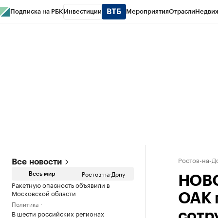
Подписка на РБК
Инвестиции
Мероприятия
Отрасли
Недви
РБК Курсы
РБК Life
Тренды
Визионеры
Национальные проекты
Горо
Спецпроекты СПб
Конференции СПб
Спецпроекты
Проверка конт
Ростов-на-Д
Все новости
Ростов-на-Дону
Весь мир
НОВО
Ракетную опасность объявили в
Московской области
ОАК 
Политика
В шести российских регионах
сотр