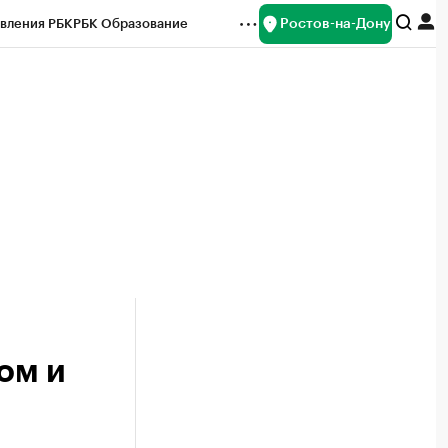
Ростов-на-Дону
вления РБК
РБК Образование
редитные рейтинги
Франшизы
Газета
ок наличной валюты
ом и