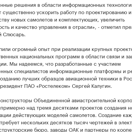
нные решения в области информационных технологи
т существенно ускорить работу по проектированию и
ству новых самолетов и комплектующих, увеличить
сть и качество управления в отрасли», - отметил пр
 Слюсарь.
пили огромный опыт при реализации крупных проект
твенных национальных программ в области связи и з
ии. Мы надеемся, что разработанные с участием
енных специалистов информационные платформы и р
озданию лучших образцов авиационной техники в Рос
президент ПАО «Ростелеком» Сергей Калугин.
конструкторы Объединенной авиастроительной корп
 примерно над тремя десятками проектов создания н
ации действующих моделей самолетов. Создание каж
требует нескольких десятков тысяч чертежей в элек
нструкторские бюро, заводы ОАК и партнеры по кооп