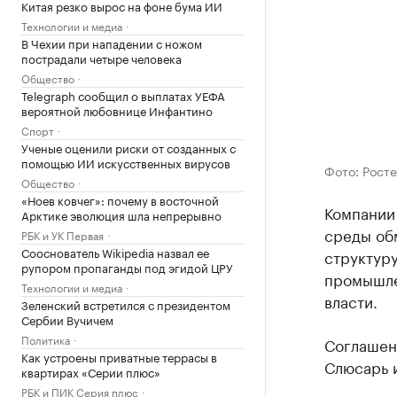
Китая резко вырос на фоне бума ИИ
Технологии и медиа
В Чехии при нападении с ножом
пострадали четыре человека
Общество
Telegraph сообщил о выплатах УЕФА
вероятной любовнице Инфантино
Спорт
Ученые оценили риски от созданных с
помощью ИИ искусственных вирусов
Фото: Рост
Общество
«Ноев ковчег»: почему в восточной
Компании 
Арктике эволюция шла непрерывно
среды об
РБК и УК Первая
Сооснователь Wikipedia назвал ее
структур
рупором пропаганды под эгидой ЦРУ
промышле
Технологии и медиа
власти.
Зеленский встретился с президентом
Сербии Вучичем
Политика
Соглашен
Как устроены приватные террасы в
Слюсарь 
квартирах «Серии плюс»
РБК и ПИК Серия плюс