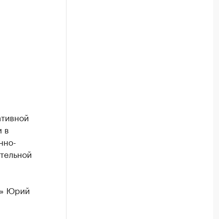
ативной
 в
нно-
тельной
К» Юрий