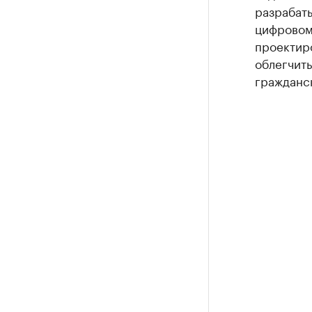
разрабат
цифровом 
проектир
облегчит
гражданс