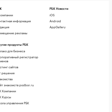
К
РБК Новости
компании
iOS
нтактная информация
Android
дакция
AppGallery
змещение рекламы
угие продукты РБК
лако для бизнеса
рпоративный регистратор
менов
стинг сайтов
г.решения
акомства
йт знакомств podbor.ru
К Компании
К Курсы
ола управления РБК