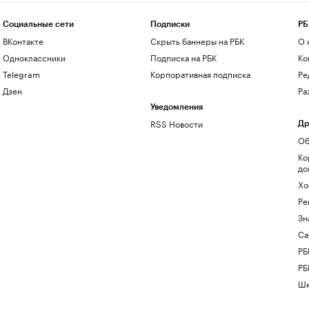
Социальные сети
Подписки
РБ
ВКонтакте
Скрыть баннеры на РБК
О 
Одноклассники
Подписка на РБК
Ко
Telegram
Корпоративная подписка
Ре
Дзен
Ра
Уведомления
RSS Новости
Др
Об
Ко
до
Хо
Ре
Зн
Са
РБ
РБ
Шк