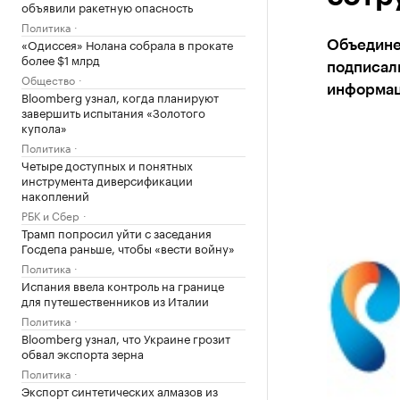
объявили ракетную опасность
Политика
«Одиссея» Нолана собрала в прокате
Объедине
более $1 млрд
подписал
Общество
информац
Bloomberg узнал, когда планируют
завершить испытания «Золотого
купола»
Политика
Четыре доступных и понятных
инструмента диверсификации
накоплений
РБК и Сбер
Трамп попросил уйти с заседания
Госдепа раньше, чтобы «вести войну»
Политика
Испания ввела контроль на границе
для путешественников из Италии
Политика
Bloomberg узнал, что Украине грозит
обвал экспорта зерна
Политика
Экспорт синтетических алмазов из