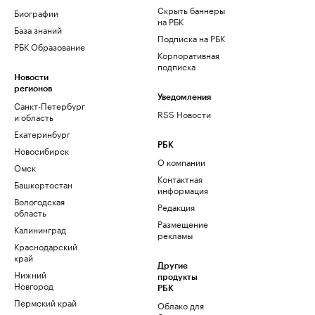
Скрыть баннеры
Биографии
на РБК
База знаний
Подписка на РБК
РБК Образование
Корпоративная
подписка
Новости
регионов
Уведомления
Санкт-Петербург
RSS Новости
и область
Екатеринбург
РБК
Новосибирск
О компании
Омск
Контактная
Башкортостан
информация
Вологодская
Редакция
область
Размещение
Калининград
рекламы
Краснодарский
край
Другие
Нижний
продукты
Новгород
РБК
Пермский край
Облако для