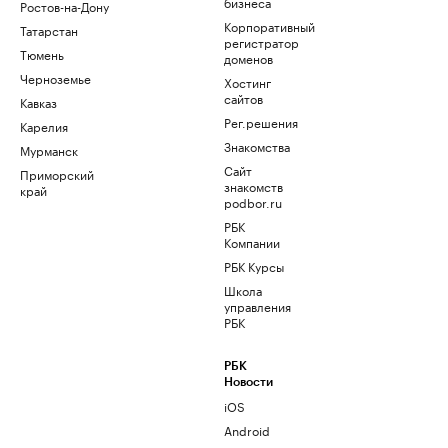
бизнеса
Ростов-на-Дону
Корпоративный
Татарстан
регистратор
Тюмень
доменов
Черноземье
Хостинг
сайтов
Кавказ
Рег.решения
Карелия
Знакомства
Мурманск
Сайт
Приморский
знакомств
край
podbor.ru
РБК
Компании
РБК Курсы
Школа
управления
РБК
РБК
Новости
iOS
Android