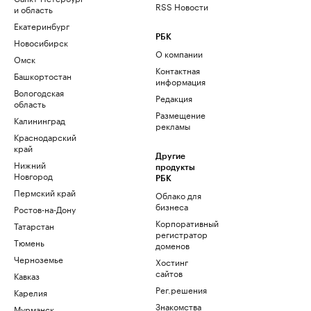
RSS Новости
и область
Екатеринбург
РБК
Новосибирск
О компании
Омск
Контактная
Башкортостан
информация
Вологодская
Редакция
область
Размещение
Калининград
рекламы
Краснодарский
край
Другие
Нижний
продукты
Новгород
РБК
Пермский край
Облако для
бизнеса
Ростов-на-Дону
Корпоративный
Татарстан
регистратор
Тюмень
доменов
Черноземье
Хостинг
сайтов
Кавказ
Рег.решения
Карелия
Знакомства
Мурманск