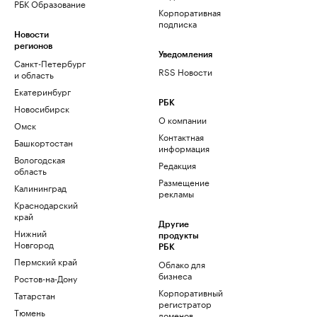
РБК Образование
Корпоративная
подписка
Новости
регионов
Уведомления
Санкт-Петербург
RSS Новости
и область
Екатеринбург
РБК
Новосибирск
О компании
Омск
Контактная
Башкортостан
информация
Вологодская
Редакция
область
Размещение
Калининград
рекламы
Краснодарский
край
Другие
Нижний
продукты
Новгород
РБК
Пермский край
Облако для
бизнеса
Ростов-на-Дону
Корпоративный
Татарстан
регистратор
Тюмень
доменов