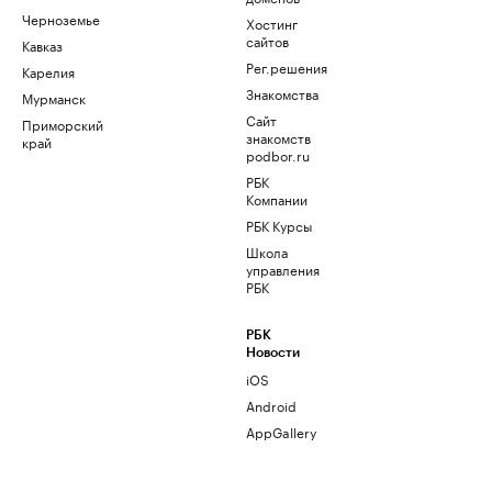
Черноземье
Хостинг
сайтов
Кавказ
Рег.решения
Карелия
Знакомства
Мурманск
Сайт
Приморский
знакомств
край
podbor.ru
РБК
Компании
РБК Курсы
Школа
управления
РБК
РБК
Новости
iOS
Android
AppGallery