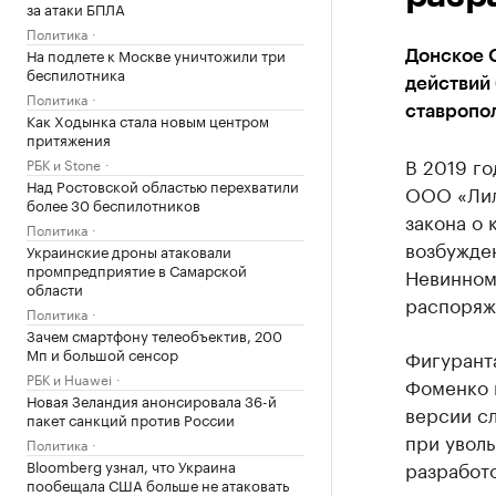
за атаки БПЛА
Политика
На подлете к Москве уничтожили три
Донское 
беспилотника
действий 
Политика
ставропо
Как Ходынка стала новым центром
притяжения
В 2019 го
РБК и Stone
Над Ростовской областью перехватили
ООО «Лил
более 30 беспилотников
закона о 
Политика
возбужде
Украинские дроны атаковали
промпредприятие в Самарской
Невинном
области
распоряж
Политика
Зачем смартфону телеобъектив, 200
Мп и большой сенсор
Фигурант
РБК и Huawei
Фоменко и
Новая Зеландия анонсировала 36-й
версии сл
пакет санкций против России
при увол
Политика
Bloomberg узнал, что Украина
разработ
пообещала США больше не атаковать