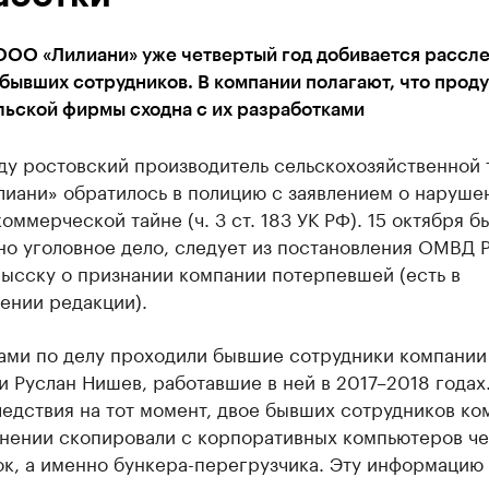
ООО «Лилиани» уже четвертый год добивается рассл
бывших сотрудников. В компании полагают, что прод
льской фирмы сходна с их разработками
ду ростовский производитель сельскохозяйственной 
иани» обратилось в полицию с заявлением о наруше
коммерческой тайне (ч. 3 ст. 183 УК РФ). 15 октября б
но уголовное дело, следует из постановления ОМВД 
ысску о признании компании потерпевшей (есть в
ении редакции).
ами по делу проходили бывшие сотрудники компании
 Руслан Нишев, работавшие в ней в 2017–2018 годах
едствия на тот момент, двое бывших сотрудников ко
ьнении скопировали с корпоративных компьютеров ч
ок, а именно бункера-перегрузчика. Эту информацию