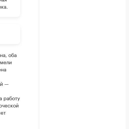
ка.
на, оба
имели
ена
ой —
а работу
рческой
яет