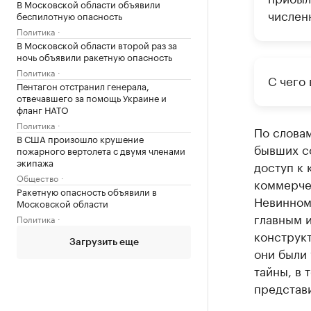
В Московской области объявили
числен
беспилотную опасность
Политика
В Московской области второй раз за
ночь объявили ракетную опасность
Политика
С чего 
Пентагон отстранил генерала,
отвечавшего за помощь Украине и
фланг НАТО
Политика
По слова
В США произошло крушение
бывших со
пожарного вертолета с двумя членами
экипажа
доступ к
Общество
коммерче
Ракетную опасность объявили в
Невинном
Московской области
главным 
Политика
конструкт
Загрузить еще
они были
тайны, в 
представ