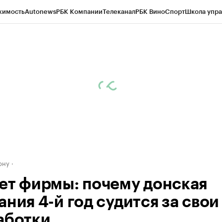
жимость
Autonews
РБК Компании
Телеканал
РБК Вино
Спорт
Школа упра
д
Стиль
Крипто
РБК Бизнес-среда
Дискуссионный клуб
Исследования
К
рагентов
Политика
Экономика
Бизнес
Технологии и медиа
Финансы
Рын
ону
ет фирмы: почему донская
ния 4-й год судится за свои
аботки