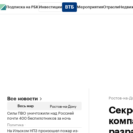
Подписка на РБК
Инвестиции
Мероприятия
Отрасли
Недви
РБК Курсы
РБК Life
Тренды
Визионеры
Национальные проекты
Горо
Спецпроекты СПб
Конференции СПб
Спецпроекты
Проверка конт
Ростов-на-Д
Все новости
Ростов-на-Дону
Весь мир
Секр
Силы ПВО уничтожили над Россией
почти 400 беспилотников за ночь
компа
Политика
На Ильском НПЗ произошел пожар из-
разр