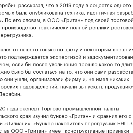
рябин рассказал, что в 2019 году в соцсетях одного 
аемых была опубликована техника, идентичная разра
. По его словам, в ООО «Гритан» под своей торгово
и производство практически полной реплики ростовс
перегрузчика.
ался от нашего только по цвету и некоторым внешни
что подтверждается экспертизой и задокументирован
чем, если бы после увольнения прошло какое-то дли
жно было бы сослаться на то, что они сами разработ
о они ушли, организовали фирму и, не имея никаких
торских подразделений, начали выпускать продукцию
Дерябин.
20 года эксперт Торгово-промышленной палаты
ьского края изучил бункер «Гритан» и сравнил его с
и «Лилиани». «Бункер накопитель-перегрузчик БНП-
ства ООО «Гритан» имеет конструктивные признаки