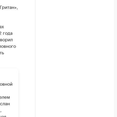
Гритан»,
ах
2 года
творил
ловного
ть
новной
телем
услан
,
ная