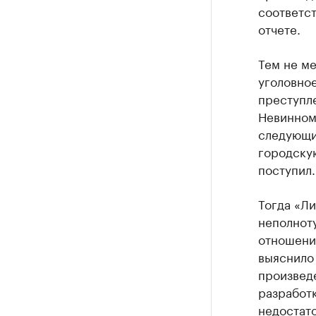
соответс
отчете.
Тем не м
уголовное
преступл
Невинном
следующий
городскую
поступил.
Тогда «Ли
неполноту
отношении
выяснило
произведе
разработк
недостат