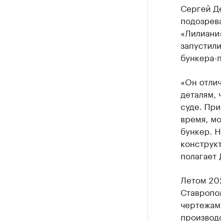
Сергей Де
подозрев
«Лилиани»
запустил
бункера-
«Он отлич
деталям, 
суде. При
время, мо
бункер. Н
конструк
полагает 
Летом 20
Ставропол
чертежам
производ