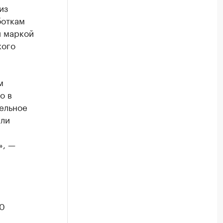
из
боткам
й маркой
кого
м
о в
тельное
али
», —
30