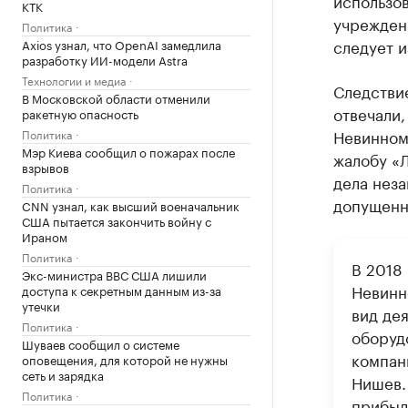
использо
КТК
учрежден
Политика
следует и
Axios узнал, что OpenAI замедлила
разработку ИИ-модели Astra
Технологии и медиа
Следстви
В Московской области отменили
отвечали,
ракетную опасность
Невинном
Политика
Мэр Киева сообщил о пожарах после
жалобу «
взрывов
дела нез
Политика
допущенн
CNN узнал, как высший военачальник
США пытается закончить войну с
Ираном
Политика
В 2018
Экс-министра ВВС США лишили
Невинн
доступа к секретным данным из-за
утечки
вид де
Политика
оборуд
Шуваев сообщил о системе
компан
оповещения, для которой не нужны
сеть и зарядка
Нишев. 
Политика
прибыл