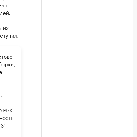
ило
лей.
ь их
ступил.
стове-
борки,
е
.
о РБК
ность
231