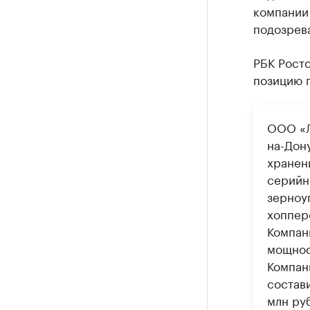
компании
подозрева
РБК Росто
позицию п
ООО «Л
на-Дону
хранен
серийн
зерноу
хоппер
Компан
мощнос
Компан
состави
млн ру