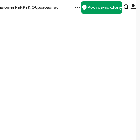
Ростов-на-Дону
вления РБК
РБК Образование
редитные рейтинги
Франшизы
Газета
ок наличной валюты