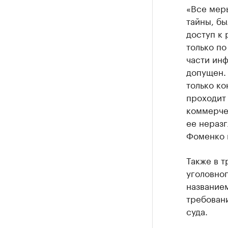
«Все мер
тайны, бы
доступ к
только по
части инф
допущен. 
только ко
проходит
коммерче
ее неразг
Фоменко 
Также в 
уголовног
название
требовани
суда.