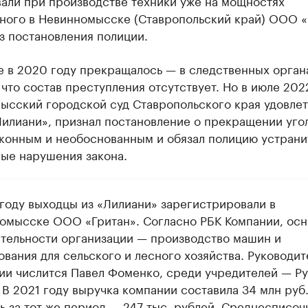
вали при производстве техники уже на мощностях
ного в Невинномысске (Ставропольский край) ООО «
з постановления полиции.
е в 2020 году прекращалось — в следственных орган
 что состав преступления отсутствует. Но в июле 202
ысский городской суд Ставропольского края удовле
Лилиани», признал постановление о прекращении уго
аконным и необоснованным и обязал полицию устрани
ые нарушения закона.
 году выходцы из «Лилиани» зарегистрировали в
омысске ООО «Гритан». Согласно РБК Компании, ос
ятельности организации — производство машин и
ования для сельского и лесного хозяйства. Руководи
ии числится Павел Фоменко, среди учредителей — Р
В 2021 году выручка компании составила 34 млн руб.
ь за тот же период — 247 тыс. рублей. Среднесписоч