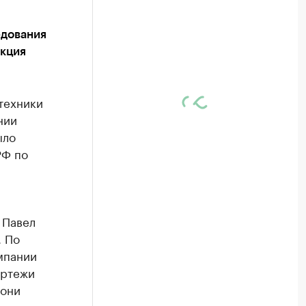
едования
укция
техники
нии
ыло
РФ по
 Павел
. По
мпании
ертежи
 они