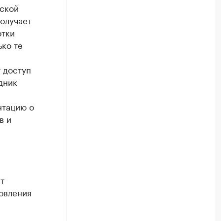
ской
получает
отки
ько те
 доступ
дник
нтацию о
в и
т
овления