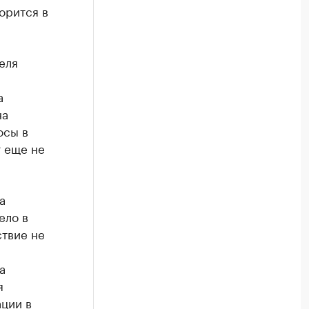
орится в
еля
а
на
осы в
т еще не
а
ело в
ствие не
а
я
ции в