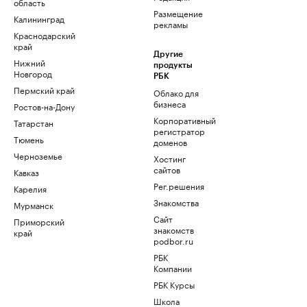
область
Размещение
Калининград
рекламы
Краснодарский
край
Другие
Нижний
продукты
Новгород
РБК
Пермский край
Облако для
бизнеса
Ростов-на-Дону
Корпоративный
Татарстан
регистратор
Тюмень
доменов
Черноземье
Хостинг
сайтов
Кавказ
Рег.решения
Карелия
Знакомства
Мурманск
Сайт
Приморский
знакомств
край
podbor.ru
РБК
Компании
РБК Курсы
Школа