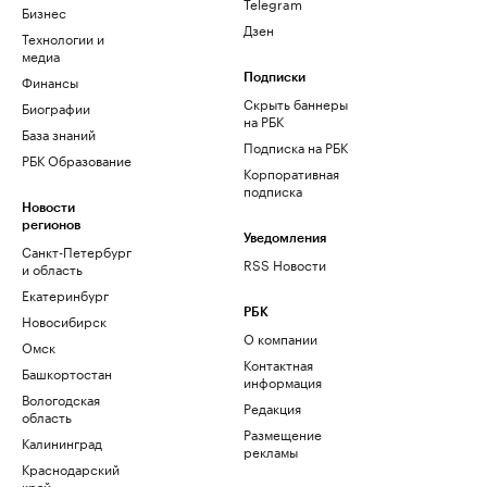
Telegram
Бизнес
Дзен
Технологии и
медиа
Финансы
Подписки
Скрыть баннеры
Биографии
на РБК
База знаний
Подписка на РБК
РБК Образование
Корпоративная
подписка
Новости
регионов
Уведомления
Санкт-Петербург
RSS Новости
и область
Екатеринбург
РБК
Новосибирск
О компании
Омск
Контактная
Башкортостан
информация
Вологодская
Редакция
область
Размещение
Калининград
рекламы
Краснодарский
край