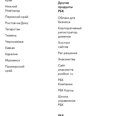
Другие
Нижний
продукты
Новгород
РБК
Пермский край
Облако для
бизнеса
Ростов-на-Дону
Корпоративный
Татарстан
регистратор
Тюмень
доменов
Черноземье
Хостинг
сайтов
Кавказ
Рег.решения
Карелия
Знакомства
Мурманск
Сайт
Приморский
знакомств
край
podbor.ru
РБК
Компании
РБК Курсы
Школа
управления
РБК
РБК