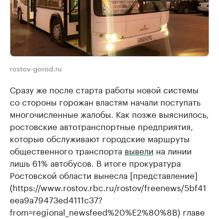
rostov-gorod.ru
Сразу же после старта работы новой системы
со стороны горожан властям начали поступать
многочисленные жалобы. Как позже выяснилось,
ростовские автотранспортные предприятия,
которые обслуживают городские маршруты
общественного транспорта
вывели
на линии
лишь 61% автобусов. В итоге прокуратура
Ростовской области вынесла [представление]
(https://www.rostov.rbc.ru/rostov/freenews/5bf41
eea9a79473ed4111c37?
from=regional_newsfeed%20%E2%80%8B) главе