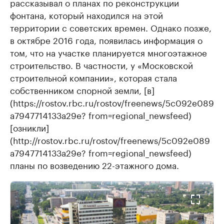
рассказывал о планах по реконструкции
фонтана, который находился на этой
территории с советских времен. Однако позже,
в октябре 2016 года, появилась информация о
том, что на участке планируется многоэтажное
строительство. В частности, у «Московской
строительной компании», которая стала
собственником спорной земли, [в]
(https://rostov.rbc.ru/rostov/freenews/5c092e089
a7947714133a29e? from=regional_newsfeed)
[озникли]
(http://rostov.rbc.ru/rostov/freenews/5c092e089
a7947714133a29e? from=regional_newsfeed)
планы по возведению 22-этажного дома.