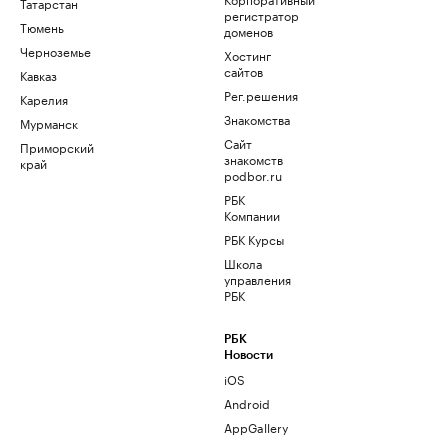
Татарстан
регистратор
Тюмень
доменов
Черноземье
Хостинг
сайтов
Кавказ
Рег.решения
Карелия
Знакомства
Мурманск
Сайт
Приморский
знакомств
край
podbor.ru
РБК
Компании
РБК Курсы
Школа
управления
РБК
РБК
Новости
iOS
Android
AppGallery