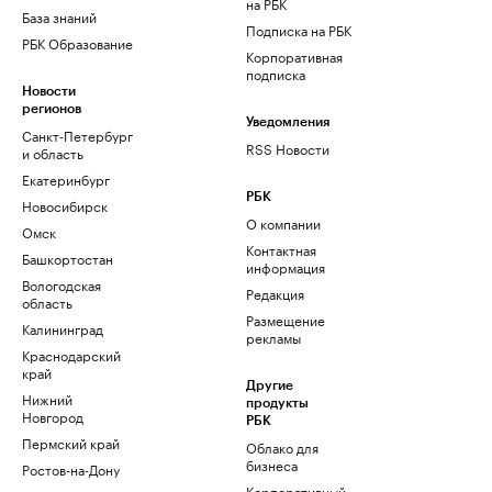
на РБК
База знаний
Подписка на РБК
РБК Образование
Корпоративная
подписка
Новости
регионов
Уведомления
Санкт-Петербург
RSS Новости
и область
Екатеринбург
РБК
Новосибирск
О компании
Омск
Контактная
Башкортостан
информация
Вологодская
Редакция
область
Размещение
Калининград
рекламы
Краснодарский
край
Другие
Нижний
продукты
Новгород
РБК
Пермский край
Облако для
бизнеса
Ростов-на-Дону
Корпоративный