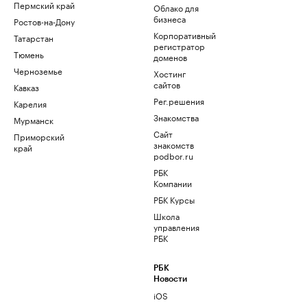
Пермский край
Облако для
бизнеса
Ростов-на-Дону
Корпоративный
Татарстан
регистратор
Тюмень
доменов
Черноземье
Хостинг
сайтов
Кавказ
Рег.решения
Карелия
Знакомства
Мурманск
Сайт
Приморский
знакомств
край
podbor.ru
РБК
Компании
РБК Курсы
Школа
управления
РБК
РБК
Новости
iOS