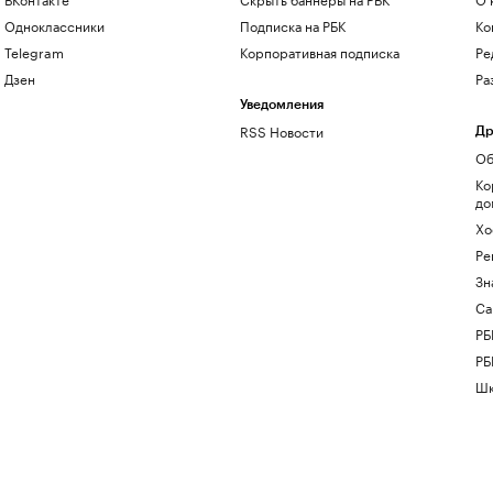
Одноклассники
Подписка на РБК
Ко
Telegram
Корпоративная подписка
Ре
Дзен
Ра
Уведомления
RSS Новости
Др
Об
Ко
до
Хо
Ре
Зн
Са
РБ
РБ
Шк