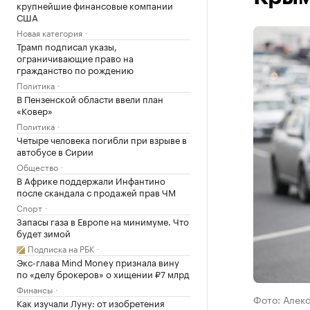
крупнейшие финансовые компании
США
Новая категория
Трамп подписал указы,
ограничивающие право на
гражданство по рождению
Политика
В Пензенской области ввели план
«Ковер»
Политика
Четыре человека погибли при взрыве в
автобусе в Сирии
Общество
В Африке поддержали Инфантино
после скандала с продажей прав ЧМ
Спорт
Запасы газа в Европе на минимуме. Что
будет зимой
Подписка на РБК
Экс-глава Mind Money признала вину
по «делу брокеров» о хищении ₽7 млрд
Финансы
Фото: Алекс
Как изучали Луну: от изобретения