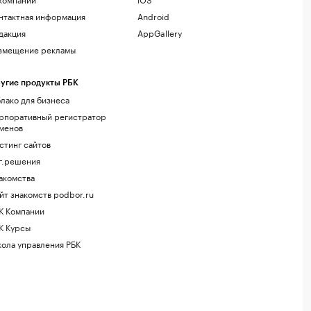
нтактная информация
Android
дакция
AppGallery
змещение рекламы
угие продукты РБК
лако для бизнеса
рпоративный регистратор
менов
стинг сайтов
г.решения
акомства
йт знакомств podbor.ru
К Компании
К Курсы
ола управления РБК