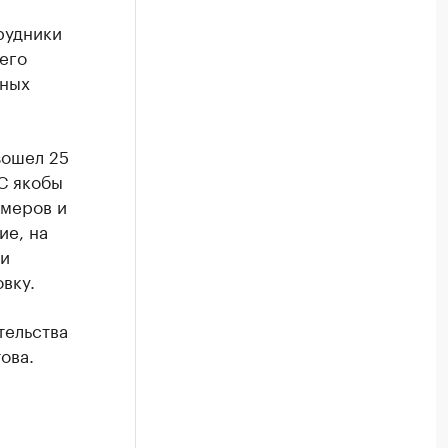
рудники
его
ьных
зошел 25
С якобы
омеров и
ие, на
 и
вку.
тельства
ова.