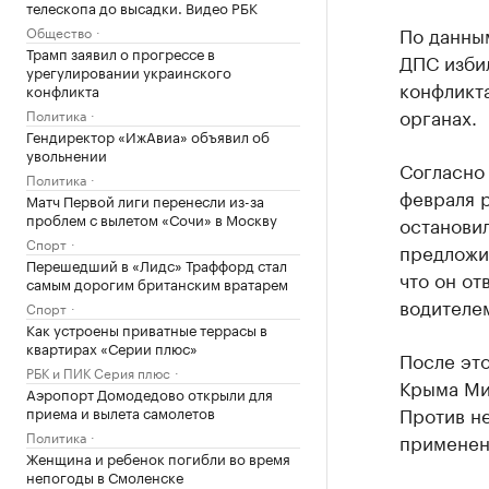
телескопа до высадки. Видео РБК
По данны
Общество
Трамп заявил о прогрессе в
ДПС изби
урегулировании украинского
конфликт
конфликта
органах.
Политика
Гендиректор «ИжАвиа» объявил об
увольнении
Согласно
Политика
февраля 
Матч Первой лиги перенесли из-за
проблем с вылетом «Сочи» в Москву
остановил
Спорт
предложи
Перешедший в «Лидс» Траффорд стал
что он от
самым дорогим британским вратарем
водителем
Спорт
Как устроены приватные террасы в
квартирах «Серии плюс»
После это
РБК и ПИК Серия плюс
Крыма Мих
Аэропорт Домодедово открыли для
Против не
приема и вылета самолетов
Политика
применен
Женщина и ребенок погибли во время
непогоды в Смоленске