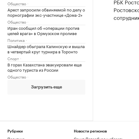
РБК Рост
Общество
Ростовско
Арест запросили обвиняемой по делу о
порнографии экс-участнице «Дома-2»
сотрудник
Общество
Иран сообщил об «операции против
целей врага» в Ормузском проливе
Политика
Шнайдер обыграла Калинскую и вышла
в четвертый круг турнира в Торонто
Спорт
В горах Казахстана эвакуировали еще
одного туриста из России
Общество
Загрузить еще
Рубрики
Новости регионов
Политика
Санкт-Петербург и область