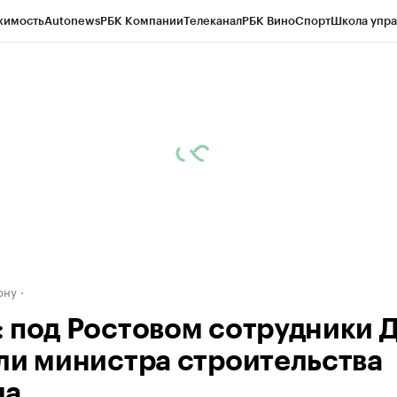
жимость
Autonews
РБК Компании
Телеканал
РБК Вино
Спорт
Школа упра
д
Стиль
Крипто
РБК Бизнес-среда
Дискуссионный клуб
Исследования
К
рагентов
Политика
Экономика
Бизнес
Технологии и медиа
Финансы
Рын
ону
 под Ростовом сотрудники 
ли министра строительства
ма