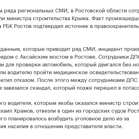
м ряда региональных СМИ, в Ростовской области сот
ли министра строительства Крыма. Факт произошедш
а РБК Ростов подтвердил источник в правоохранител
 данным, которые приводит ряд СМИ, инцидент прои
рядом с Аксайским мостом в Ростове. Сотрудники ДП
и для проверки автомобиль, который двигался без н
ли водителю пройти медицинское освидетельствован
ветил отказом. После этого между сотрудниками ДПС
 завязался скандал, который позже перешел в потасо
го водителя, которым якобы оказался министр строи
аил Храмов, отвезли в один из городских судов Рост
го планировалось возбудить уголовное дело из-за
ия насилия в отношении представителя власти.