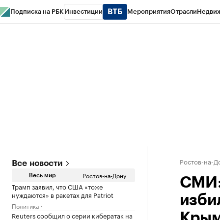
Подписка на РБК
Инвестиции
Мероприятия
Отрасли
Недви
РБК Курсы
РБК Life
Тренды
Визионеры
Национальные проекты
Горо
Спецпроекты СПб
Конференции СПб
Спецпроекты
Проверка конт
Ростов-на-Д
Все новости
Ростов-на-Дону
Весь мир
СМИ:
Трамп заявил, что США «тоже
нуждаются» в ракетах для Patriot
изби
Политика
Reuters сообщил о серии кибератак на
Кры