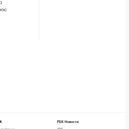
о
рос
К
РБК Новости
компании
iOS