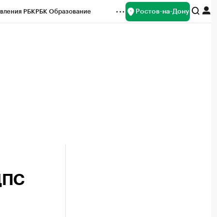
Ростов-на-Дону
вления РБК
РБК Образование
редитные рейтинги
Франшизы
Газета
ок наличной валюты
ДПС