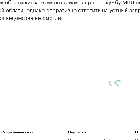
ов обратился за комментарием в пресс-службу МВД п
й облати, однако оперативно ответить на устный зап
и ведомства не смогли.
Социальные сети
Подписки
РБ
ВКонтакте
Скрыть баннеры на РБК
О 