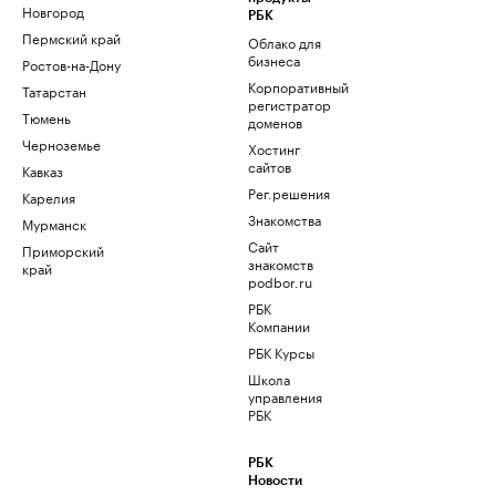
Новгород
РБК
Пермский край
Облако для
бизнеса
Ростов-на-Дону
Корпоративный
Татарстан
регистратор
Тюмень
доменов
Черноземье
Хостинг
сайтов
Кавказ
Рег.решения
Карелия
Знакомства
Мурманск
Сайт
Приморский
знакомств
край
podbor.ru
РБК
Компании
РБК Курсы
Школа
управления
РБК
РБК
Новости