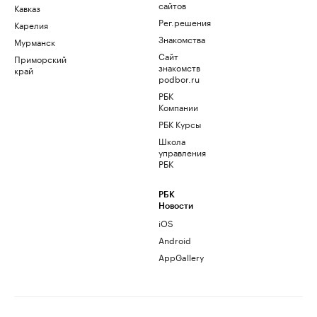
сайтов
Кавказ
Рег.решения
Карелия
Знакомства
Мурманск
Сайт
Приморский
знакомств
край
podbor.ru
РБК
Компании
РБК Курсы
Школа
управления
РБК
РБК
Новости
iOS
Android
AppGallery