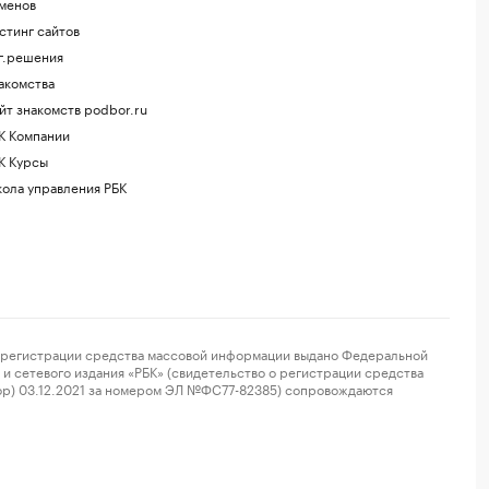
менов
стинг сайтов
г.решения
акомства
йт знакомств podbor.ru
К Компании
К Курсы
ола управления РБК
регистрации средства массовой информации выдано Федеральной
и сетевого издания «РБК» (свидетельство о регистрации средства
ор) 03.12.2021 за номером ЭЛ №ФС77-82385) сопровождаются