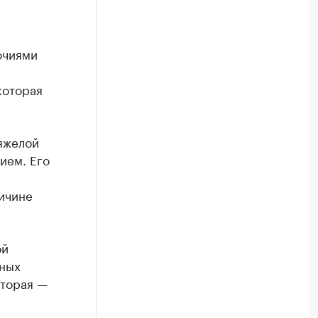
очиями
которая
яжелой
ием. Его
ричине
ой
бных
вторая —