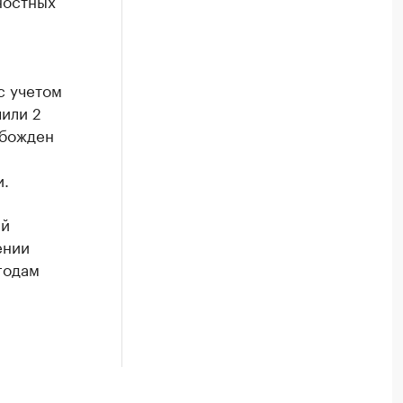
ностных
с учетом
или 2
обожден
и.
ий
ении
годам