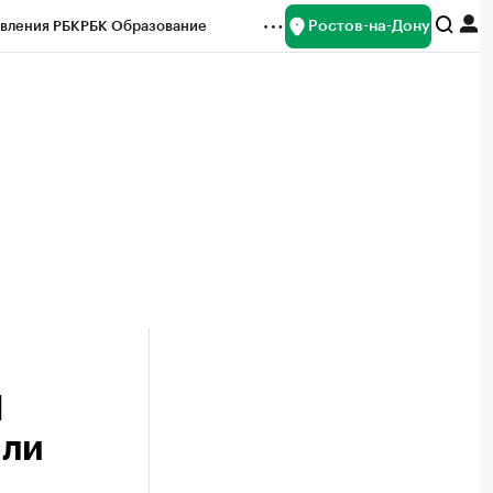
Ростов-на-Дону
вления РБК
РБК Образование
редитные рейтинги
Франшизы
Газета
ок наличной валюты
Н
или