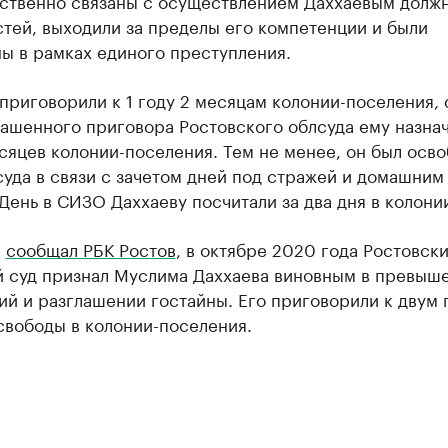
ственно связаны с осуществлением Даххаевым долж
тей, выходили за пределы его компетенции и были
ы в рамках единого преступления.
приговорили к 1 году 2 месяцам колонии-поселения, 
ашенного приговора Ростовского облсуда ему назнач
сяцев колонии-поселения. Тем не менее, он был осв
суда в связи с зачетом дней под стражей и домашним
День в СИЗО Даххаеву посчитали за два дня в колони
е
сообщал РБК Ростов
, в октябре 2020 года Ростовск
й суд признал Муслима Даххаева виновным в превыш
й и разглашении гостайны. Его приговорили к двум 
свободы в колонии-поселения.