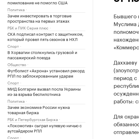
помилование не помогло США
Политика
Бывшего 
Зачем инвестировать в торговые
пространства на первых этажах
Муслима 
РБК и ПИК Серия плюс
полномочи
СКА подписал контракт с защитником,
нахожден
который провел пять сезонов в НХЛ
«Коммерс
Спорт
В Хорватии столкнулись грузовой и
пассажирский поезда
Даххаеву 
Общество
(злоупот
Футболист «Акрона» установил рекорд
РПЛ по заблокированным ударам
период с 
Спорт
республи
МИД Болгарии вызвал посла Украины
осужденн
из-за взрыва беспилотника
работы: с
Политика
Зачем экономике России нужна
товарная биржа
Для охра
РБК и Петербургская Биржа
обязаннос
«Локомотив» сыграл нулевую ничью с
аутсайдером РПЛ
отправлен
Спорт