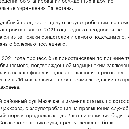
ведения об этапировании осужденных в другие
ельные учреждения Дагестана.
удебный процесс по делу о злоупотреблении полном
л пройти в марте 2021 года, однако неоднократно
лся из-за неявки свидетелей и самого подсудимого, 
ана с болезнью последнего.
 2021 года процесс был приостановлен по причине т
обвиняемого, подтвержденной медицинским заключен
ли в начале февраля, однако оглашение приговора
ь лишь 16 мая в связи с переносами заседаний по п
аххаева.
й районный суд Махачкалы изменил статью, по котор
 Даххаева, с злоупотребления на превышение служе
й: первая предполагает до 7 лет лишения свободы, 
 Согласно решению суда, преступления не были