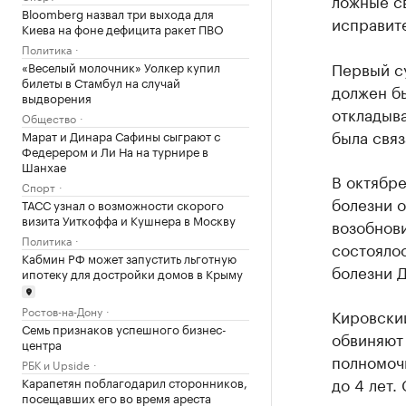
ложные с
Bloomberg назвал три выхода для
исправит
Киева на фоне дефицита ракет ПВО
Политика
Первый с
«Веселый молочник» Уолкер купил
билеты в Стамбул на случай
должен бы
выдворения
откладыва
Общество
была связ
Марат и Динара Сафины сыграют с
Федерером и Ли На на турнире в
Шанхае
В октябре
Спорт
болезни 
ТАСС узнал о возможности скорого
визита Уиткоффа и Кушнера в Москву
возобнови
Политика
состоялос
Кабмин РФ может запустить льготную
болезни Д
ипотеку для достройки домов в Крыму
Ростов-на-Дону
Кировски
Семь признаков успешного бизнес-
обвиняют
центра
полномочи
РБК и Upside
до 4 лет.
Карапетян поблагодарил сторонников,
посещавших его во время ареста