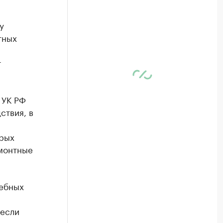
у
тных
т
 УК РФ
ствия, в
ерых
емонтные
жебных
несли