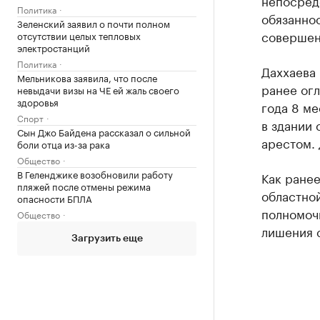
непосред
Политика
обязаннос
Зеленский заявил о почти полном
совершен
отсутствии целых тепловых
электростанций
Политика
Даххаева 
Мельникова заявила, что после
ранее огл
невыдачи визы на ЧЕ ей жаль своего
здоровья
года 8 ме
Спорт
в здании 
Сын Джо Байдена рассказал о сильной
арестом. 
боли отца из-за рака
Общество
В Геленджике возобновили работу
Как ране
пляжей после отмены режима
областно
опасности БПЛА
полномочи
Общество
лишения 
Загрузить еще