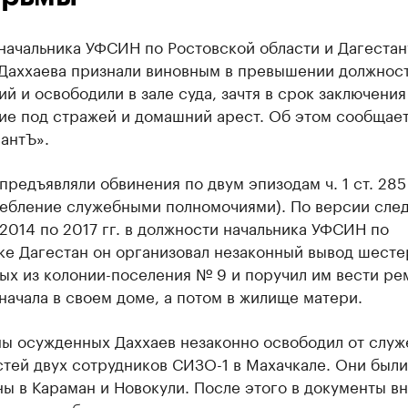
начальника УФСИН по Ростовской области и Дагестан
Даххаева признали виновным в превышении должнос
й и освободили в зале суда, зачтя в срок заключения
ие под стражей и домашний арест. Об этом сообщае
антЪ».
предъявляли обвинения по двум эпизодам ч. 1 ст. 285
ребление служебными полномочиями). По версии след
2014 по 2017 гг. в должности начальника УФСИН по
ке Дагестан он организовал незаконный вывод шест
ых из колонии-поселения № 9 и поручил им вести р
начала в своем доме, а потом в жилище матери.
ны осужденных Даххаев незаконно освободил от слу
тей двух сотрудников СИЗО-1 в Махачкале. Они были
ы в Караман и Новокули. После этого в документы в