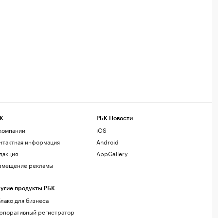
К
РБК Новости
компании
iOS
нтактная информация
Android
дакция
AppGallery
змещение рекламы
угие продукты РБК
лако для бизнеса
рпоративный регистратор