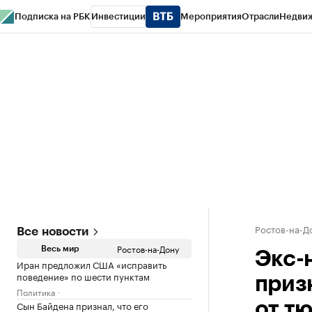
Подписка на РБК
Инвестиции
Мероприятия
Отрасли
Недви
РБК Курсы
РБК Life
Тренды
Визионеры
Национальные проекты
Горо
Спецпроекты СПб
Конференции СПб
Спецпроекты
Проверка конт
Ростов-на-Д
Все новости
Ростов-на-Дону
Весь мир
Экс-
Иран предложил США «исправить
поведение» по шести пунктам
приз
Политика
Сын Байдена признал, что его
от т