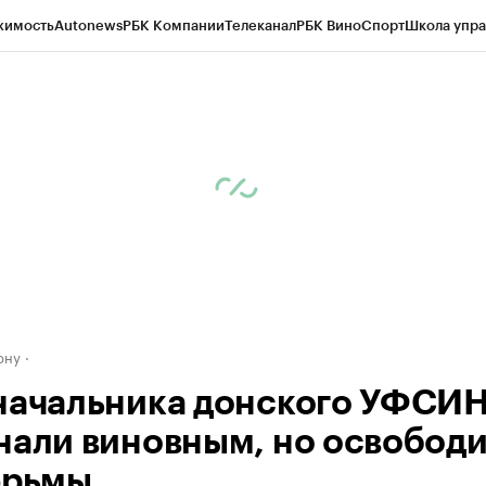
жимость
Autonews
РБК Компании
Телеканал
РБК Вино
Спорт
Школа упра
д
Стиль
Крипто
РБК Бизнес-среда
Дискуссионный клуб
Исследования
К
рагентов
Политика
Экономика
Бизнес
Технологии и медиа
Финансы
Рын
ону
начальника донского УФСИ
нали виновным, но освобод
юрьмы