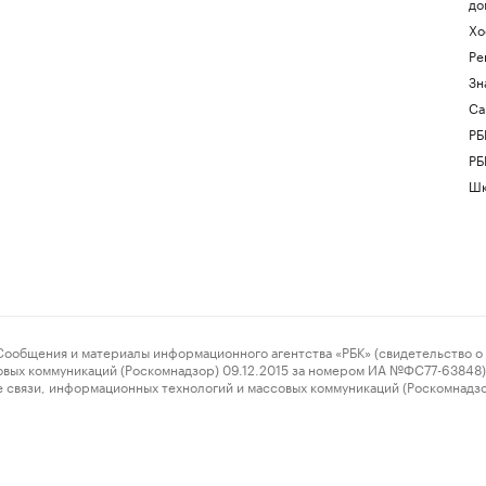
до
Хо
Ре
Зн
Са
РБ
РБ
Шк
ения и материалы информационного агентства «РБК» (свидетельство о 
овых коммуникаций (Роскомнадзор) 09.12.2015 за номером ИА №ФС77-63848) 
 связи, информационных технологий и массовых коммуникаций (Роскомнадз