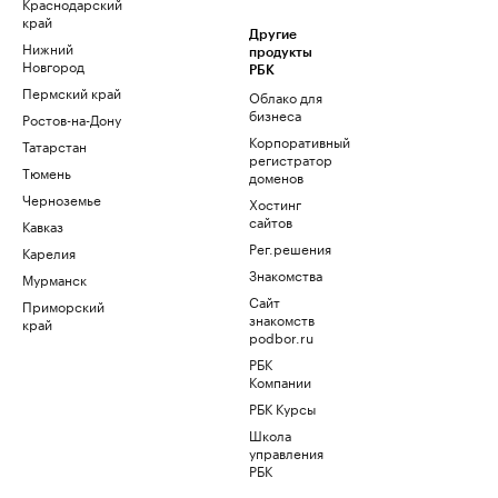
Краснодарский
край
Другие
Нижний
продукты
Новгород
РБК
Пермский край
Облако для
бизнеса
Ростов-на-Дону
Корпоративный
Татарстан
регистратор
Тюмень
доменов
Черноземье
Хостинг
сайтов
Кавказ
Рег.решения
Карелия
Знакомства
Мурманск
Сайт
Приморский
знакомств
край
podbor.ru
РБК
Компании
РБК Курсы
Школа
управления
РБК