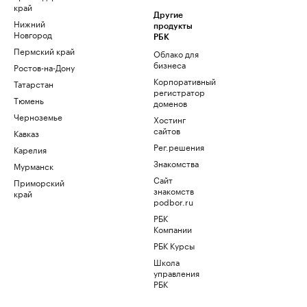
край
Другие
Нижний
продукты
Новгород
РБК
Пермский край
Облако для
бизнеса
Ростов-на-Дону
Корпоративный
Татарстан
регистратор
Тюмень
доменов
Черноземье
Хостинг
сайтов
Кавказ
Рег.решения
Карелия
Знакомства
Мурманск
Сайт
Приморский
знакомств
край
podbor.ru
РБК
Компании
РБК Курсы
Школа
управления
РБК