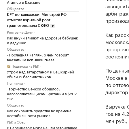
Aramco в Джизане
завода «
Общество
арбитражн
КРТ по-кавказски: Минстрой РФ
производс
отметил взрывной рост
градпотенциала СКФО
Ростов-на-Дону
Как расск
Как внуки влияют на здоровье бабушек
московска
и дедушек
просроче
Общество
«Последняя капля»: о чем говорят
состоянию
внезапные вспышки гнева
Подписка на РБК
По данны
Утром над Татарстаном и Башкирией
сбили 12 беспилотников
Москве в 
Политика
по оптово
Творчество Бэнкси обошлось
директор 
налогоплательщикам Британии в $202
тыс.
Общество
Выручка О
Как сохранить средства во времена
год на 4,
нестабильности рынков
млн руб.,
РБК и Сбер
В Баренцевом море нашли затонувшее