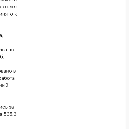
ртотеке
инято к
а,
лга по
б.
вано в
работа
ьный
ись за
а 535,3