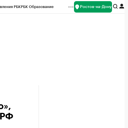
Ростов-на-Дону
вления РБК
РБК Образование
редитные рейтинги
Франшизы
Газета
ок наличной валюты
о»,
 РФ