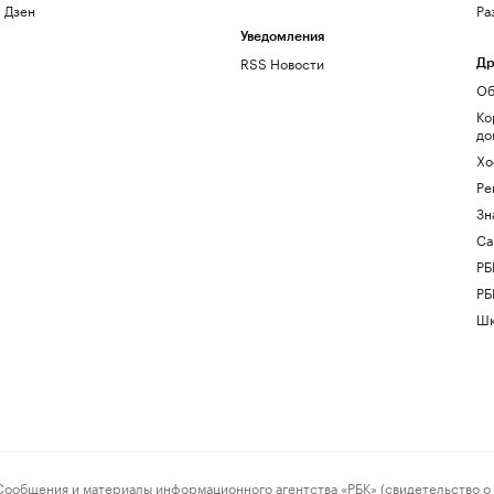
Дзен
Ра
Уведомления
RSS Новости
Др
Об
Ко
до
Хо
Ре
Зн
Са
РБ
РБ
Шк
ения и материалы информационного агентства «РБК» (свидетельство о 