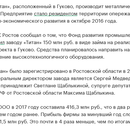
тан», расположенный в Гуково, производит металлич
 Предприятие
стало резидентом
территории опереж
-экономического развития в октябре 2016 года.
К Ростов сообщал о том, что Фонд развития промышл
ил
заводу «Титан» 150 млн руб. в виде займа на реал
екта в Гуково. Средства планировалось направить на
ение высокотехнологичного оборудования.
н» было зарегистрировано в Ростовской области в 
еральным директором завода является Сергей Медве
 принадлежит Светлане Щаблыкиной, супруге депута
РФ от Ростовской области Максима Щаблыкина.
ОО в 2017 году составила 416,3 млн руб., что в два р
чем годом ранее. Прибыль фирмы за минувший год сл
1,5 млн руб. Это почти в 4 раза меньше, чем по итога