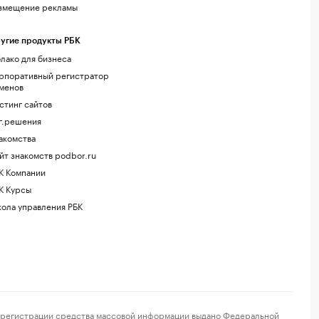
змещение рекламы
угие продукты РБК
лако для бизнеса
рпоративный регистратор
менов
стинг сайтов
г.решения
акомства
йт знакомств podbor.ru
К Компании
К Курсы
ола управления РБК
регистрации средства массовой информации выдано Федеральной