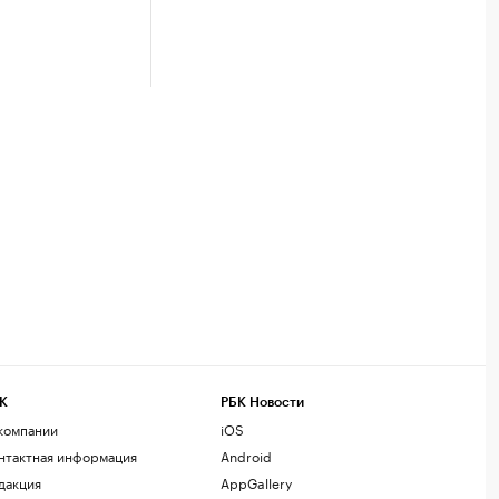
К
РБК Новости
компании
iOS
нтактная информация
Android
дакция
AppGallery