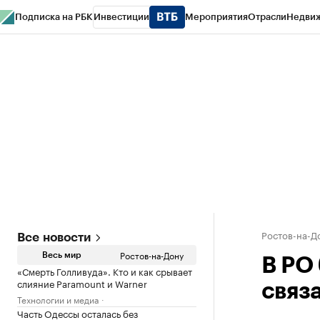
Подписка на РБК
Инвестиции
Мероприятия
Отрасли
Недви
РБК Курсы
РБК Life
Тренды
Визионеры
Национальные проекты
Горо
Спецпроекты СПб
Конференции СПб
Спецпроекты
Проверка конт
Ростов-на-Д
Все новости
Ростов-на-Дону
Весь мир
В РО
«Смерть Голливуда». Кто и как срывает
слияние Paramount и Warner
связ
Технологии и медиа
Часть Одессы осталась без