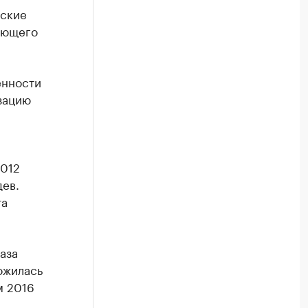
еские
ающего
енности
изацию
2012
дев.
та
аза
ожилась
м 2016