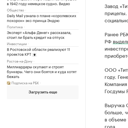
в 1942 году немецкое судно. Видео
Завод «Ти
Общество
прицепы.
Daily Mail узнала о плане «королевских
социально
похорон» экс-принца Эндрю
Политика
Эксперт «Альфа-Денег» рассказала,
Ранее РБ
стоит ли брать кредит на отпуск
РФ
выдел
Инвестиции
инвестпро
В Ростовской области реализуют 11
проектов КРТ
приобрет
Ростов-на-Дону
Миллиардеры скупают и строят
ООО «Тита
бункеры. Чего они боятся и куда хотят
году. Ген
бежать
Подписка на РБК
Компания
Госдумы 
Загрузить еще
Выручка О
больше, 
в объеме 
года.