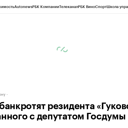
жимость
Autonews
РБК Компании
Телеканал
РБК Вино
Спорт
Школа упра
д
Стиль
Крипто
РБК Бизнес-среда
Дискуссионный клуб
Исследования
К
рагентов
Политика
Экономика
Бизнес
Технологии и медиа
Финансы
Рын
ону
 банкротят резидента «Гуков
анного с депутатом Госдумы