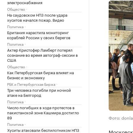
электроснабжения
Общество
На саудовском НПЗ после удара
хуситов начался пожар. Видео
Политика
Британия нарастила мониторинг
кораблей России у своих берегов
Политика
Актер Кристофер Ламберт потерял
сознание во время автограф-сессии в
США
Общество
Как Петербургская биржа влияет на
бизнес и экономику
РБК и Петербургская Биржа
Три человека погибли при ночной
атаке на Белгород
Политика
Число погибших в ходе протестов в
пакистанской зоне Кашмира достигло
89
Фото: donla
Политика
Хуситы атаковали беспилотником НПЗ
Московска