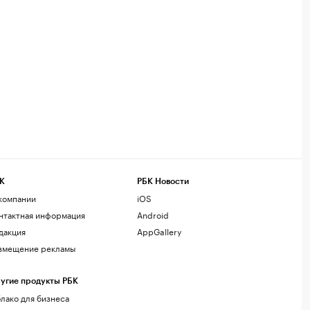
К
РБК Новости
компании
iOS
нтактная информация
Android
дакция
AppGallery
змещение рекламы
угие продукты РБК
лако для бизнеса