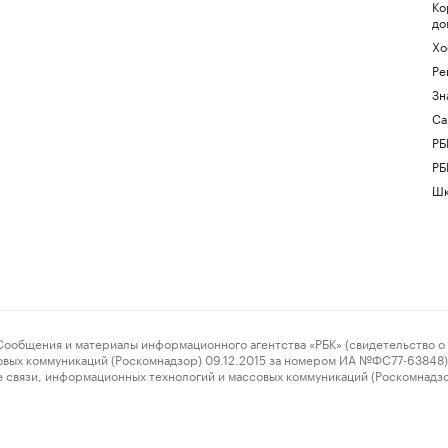
Ко
до
Хо
Ре
Зн
Са
РБ
РБ
Шк
ения и материалы информационного агентства «РБК» (свидетельство о 
овых коммуникаций (Роскомнадзор) 09.12.2015 за номером ИА №ФС77-63848) 
 связи, информационных технологий и массовых коммуникаций (Роскомнадз