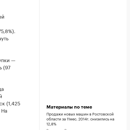
ей
5,8%).
чуть
упки —
ь (97
да
й
ск (1,425
Материалы по теме
 На
Продажи новых машин в Ростовской
области за 11мес. 2014г. снизились на
12,8%
Ростов-на-Дону