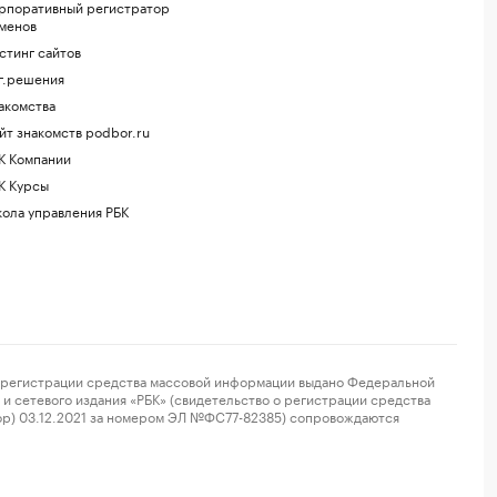
рпоративный регистратор
менов
стинг сайтов
г.решения
акомства
йт знакомств podbor.ru
К Компании
К Курсы
ола управления РБК
регистрации средства массовой информации выдано Федеральной
и сетевого издания «РБК» (свидетельство о регистрации средства
ор) 03.12.2021 за номером ЭЛ №ФС77-82385) сопровождаются