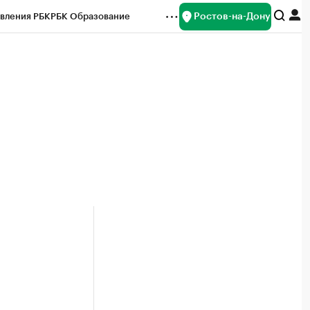
Ростов-на-Дону
вления РБК
РБК Образование
редитные рейтинги
Франшизы
Газета
ок наличной валюты