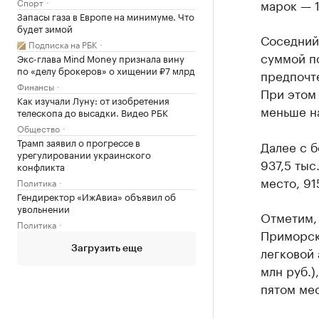
марок — 
Спорт
Запасы газа в Европе на минимуме. Что
будет зимой
Соседний 
Подписка на РБК
суммой по
Экс-глава Mind Money признала вину
по «делу брокеров» о хищении ₽7 млрд
предпочт
Финансы
При этом 
Как изучали Луну: от изобретения
меньше н
телескопа до высадки. Видео РБК
Общество
Трамп заявил о прогрессе в
Далее с б
урегулировании украинского
937,5 тыс
конфликта
место, 915
Политика
Гендиректор «ИжАвиа» объявил об
увольнении
Отметим,
Политика
Приморск
легковой 
Загрузить еще
млн руб.)
пятом мес