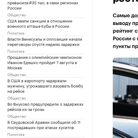
превысила ₽35 тыс. в семи регионах
России
Общество
Самые до
США ввели санкции в отношении
выводу пр
военного атташе Кубы в России
рейтинг с
Политика
Власти Венесуэлы и оппозиция начали
России с 
переговоры спустя неделю задержки
пункты пр
Политика
Прощание с олимпийским чемпионом
Иваном Едешко пройдет 7 августа в
Москве
Общество
В США в аэропорту задержали
мужчину, угрожавшего взорвать бомбу
на рейсе
Общество
Во Внуково предупредили о задержках
рейсов из-за грозы
Общество
В Саудовской Аравии сообщили об 11
пострадавших при атаках хуситов
Политика