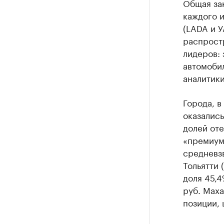
Общая зак
каждого и
(LADA и У
распростр
лидеров: 
автомобил
аналитики
Города, 
оказались
долей оте
«премиум»
средневзв
Тольятти 
доля 45,4
руб. Маха
позиции, 