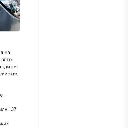
я на
 авто
иходится
ссийские
ет
млн 137
ских