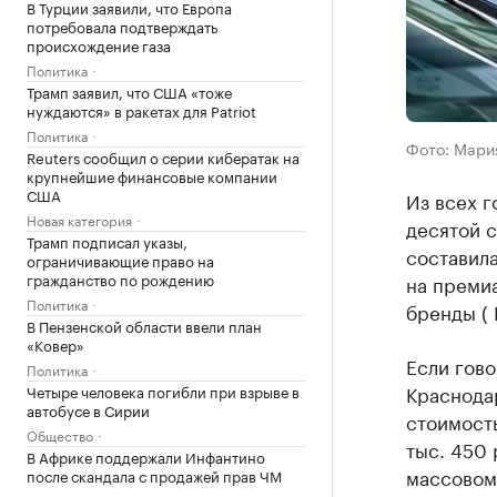
В Турции заявили, что Европа
потребовала подтверждать
происхождение газа
Политика
Трамп заявил, что США «тоже
нуждаются» в ракетах для Patriot
Политика
Фото: Мари
Reuters сообщил о серии кибератак на
крупнейшие финансовые компании
США
Из всех г
Новая категория
десятой с
Трамп подписал указы,
составила
ограничивающие право на
гражданство по рождению
на премиа
Политика
бренды ( 
В Пензенской области ввели план
«Ковер»
Если гово
Политика
Краснода
Четыре человека погибли при взрыве в
автобусе в Сирии
стоимость
Общество
тыс. 450
В Африке поддержали Инфантино
массовому
после скандала с продажей прав ЧМ