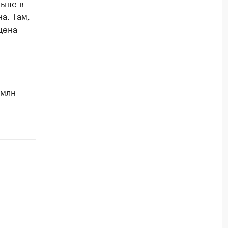
льше в
а. Там,
цена
 млн