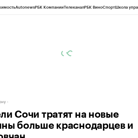
жимость
Autonews
РБК Компании
Телеканал
РБК Вино
Спорт
Школа упра
д
Стиль
Крипто
РБК Бизнес-среда
Дискуссионный клуб
Исследования
К
рагентов
Политика
Экономика
Бизнес
Технологии и медиа
Финансы
Рын
ону
ли Сочи тратят на новые
ны больше краснодарцев и
овчан