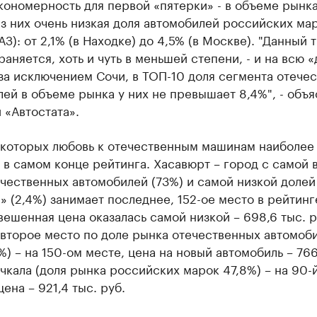
ономерность для первой «пятерки» - в объеме рынка
з них очень низкая доля автомобилей российских ма
АЗ): от 2,1% (в Находке) до 4,5% (в Москве). "Данный 
аняется, хоть и чуть в меньшей степени, - и на всю «
за исключением Сочи, в ТОП-10 доля сегмента отече
ей в объеме рынка у них не превышает 8,4%", - объ
 «Автостата».
в которых любовь к отечественным машинам наиболее
 в самом конце рейтинга. Хасавюрт – город с самой 
чественных автомобилей (73%) и самой низкой долей
 (2,4%) занимает последнее, 152-ое место в рейтинг
ешенная цена оказалась самой низкой – 698,6 тыс. р
(второе место по доле рынка отечественных автомоби
%) – на 150-ом месте, цена на новый автомобиль – 766
чкала (доля рынка российских марок 47,8%) – на 90-
цена – 921,4 тыс. руб.