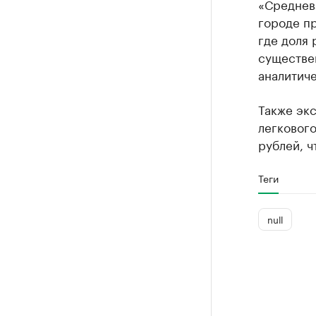
«Средневз
городе пр
где доля
существен
аналитиче
Также эк
легкового
рублей, ч
Теги
null