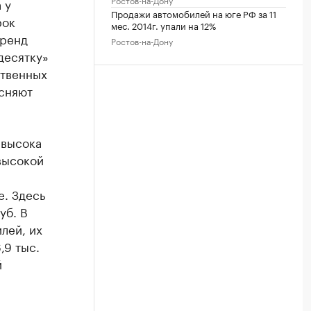
 у
Продажи автомобилей на юге РФ за 11
рок
мес. 2014г. упали на 12%
тренд
Ростов-на-Дону
десятку»
ственных
ясняют
 высока
высокой
е. Здесь
уб. В
лей, их
,9 тыс.
й