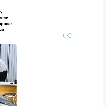
му
вили
ородах
ые