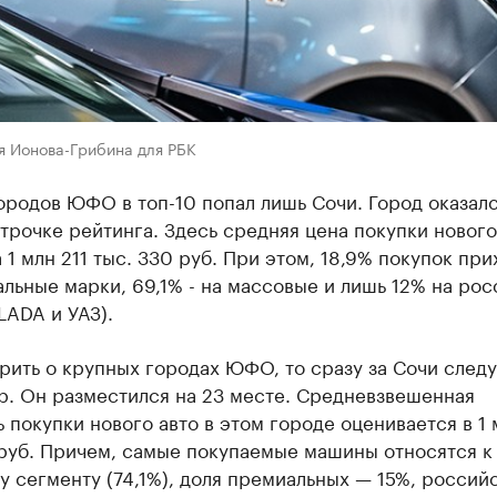
я Ионова-Грибина для РБК
ородов ЮФО в топ-10 попал лишь Сочи. Город оказалс
трочке рейтинга. Здесь средняя цена покупки нового
 1 млн 211 тыс. 330 руб. При этом, 18,9% покупок пр
льные марки, 69,1% - на массовые и лишь 12% на ро
LADA и УАЗ).
рить о крупных городах ЮФО, то сразу за Сочи следу
р. Он разместился на 23 месте. Средневзвешенная
 покупки нового авто в этом городе оценивается в 1 
 руб. Причем, самые покупаемые машины относятся к
 сегменту (74,1%), доля премиальных — 15%, россий