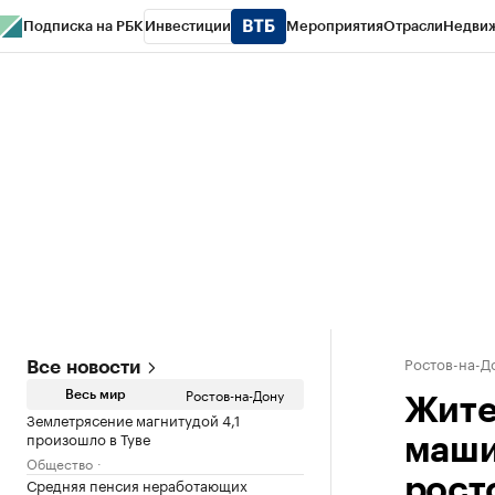
Подписка на РБК
Инвестиции
Мероприятия
Отрасли
Недви
РБК Курсы
РБК Life
Тренды
Визионеры
Национальные проекты
Горо
Спецпроекты СПб
Конференции СПб
Спецпроекты
Проверка конт
Ростов-на-Д
Все новости
Ростов-на-Дону
Весь мир
Жите
Землетрясение магнитудой 4,1
произошло в Туве
маши
Общество
Средняя пенсия неработающих
рост