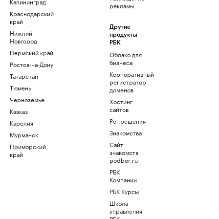
Калининград
рекламы
Краснодарский
край
Другие
Нижний
продукты
Новгород
РБК
Пермский край
Облако для
бизнеса
Ростов-на-Дону
Корпоративный
Татарстан
регистратор
Тюмень
доменов
Черноземье
Хостинг
сайтов
Кавказ
Рег.решения
Карелия
Знакомства
Мурманск
Сайт
Приморский
знакомств
край
podbor.ru
РБК
Компании
РБК Курсы
Школа
управления
РБК