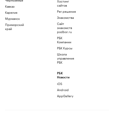
Хостинг
сайтов
Кавказ
Рег.решения
Карелия
Знакомства
Мурманск
Сайт
Приморский
знакомств
край
podbor.ru
РБК
Компании
РБК Курсы
Школа
управления
РБК
РБК
Новости
iOS
Android
AppGallery