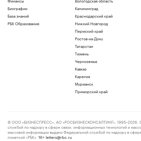
Финансы
Вологодская область
атаки ВСУ на Белгород
Биографии
Калининград
Политика
База знаний
Краснодарский край
С прокрастинацией меньше
зарабатывают и чаще болеют. Можно ли
РБК Образование
Нижний Новгород
ее победить
Пермский край
Подписка на РБК
Ростов-на-Дону
На западе Словакии объявили режим
Татарстан
ЧС из-за пожара на военном полигоне
Тюмень
Общество
В разные корзины: как сберечь
Черноземье
накопления в период турбулентности
Кавказ
РБК и Сбер
Карелия
В Белгороде повреждены около 30
многоэтажек после ночной атаки
Мурманск
дронов
Приморский край
Политика
Загрузить еще
© ООО «БИЗНЕСПРЕСС», АО «РОСБИЗНЕСКОНСАЛТИНГ», 1995–2026. Сообщ
службой по надзору в сфере связи, информационных технологий и масс
массовой информации выдано Федеральной службой по надзору в сфере
пометкой «РБК».
letters@rbc.ru
18+