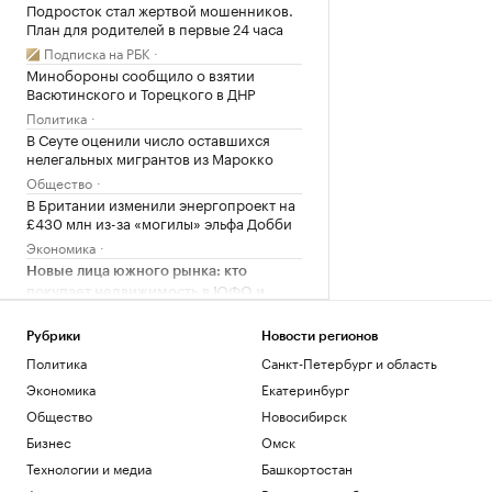
Подросток стал жертвой мошенников.
План для родителей в первые 24 часа
Подписка на РБК
Минобороны сообщило о взятии
Васютинского и Торецкого в ДНР
Политика
В Сеуте оценили число оставшихся
нелегальных мигрантов из Марокко
Общество
В Британии изменили энергопроект на
£430 млн из-за «могилы» эльфа Добби
Экономика
Новые лица южного рынка: кто
покупает недвижимость в ЮФО и
СКФО в 2026 г.
Ростов-на-Дону
Рубрики
Новости регионов
Финляндия отказалась передать
Политика
Санкт-Петербург и область
Украине ракеты Patriot
Экономика
Екатеринбург
Политика
Общество
Новосибирск
11 мифов об ИИ в промышленности — и
как все устроено на практике
Бизнес
Омск
РБК и Yandex Cloud
Технологии и медиа
Башкортостан
СК возбудил дело о теракте после