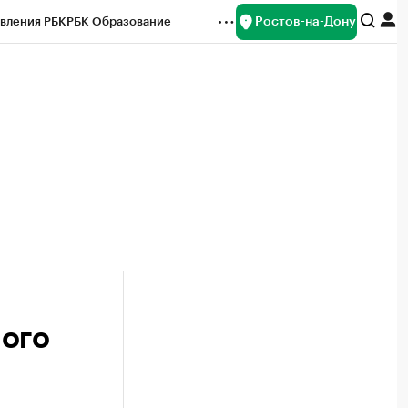
Ростов-на-Дону
вления РБК
РБК Образование
редитные рейтинги
Франшизы
Газета
ок наличной валюты
ного