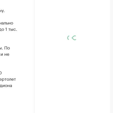
ну.
чально
о 1 тыс.
ы. По
 и не
0
ертолет
адиона