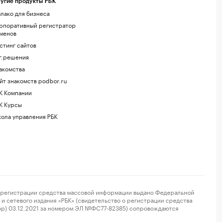
угие продукты РБК
лако для бизнеса
рпоративный регистратор
менов
стинг сайтов
г.решения
акомства
йт знакомств podbor.ru
К Компании
К Курсы
ола управления РБК
регистрации средства массовой информации выдано Федеральной
и сетевого издания «РБК» (свидетельство о регистрации средства
ор) 03.12.2021 за номером ЭЛ №ФС77-82385) сопровождаются