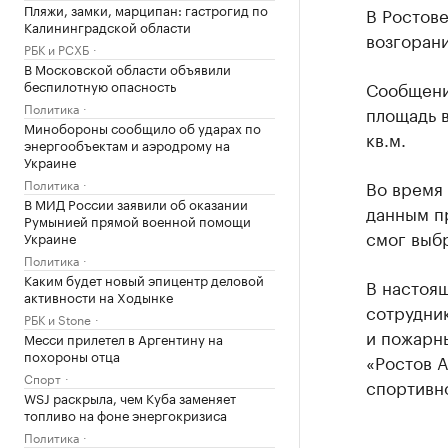
Пляжи, замки, марципан: гастрогид по
В Ростове
Калининградской области
возгорани
РБК и РСХБ
В Московской области объявили
беспилотную опасность
Сообщение
Политика
площадь в
Минобороны сообщило об ударах по
кв.м.
энергообъектам и аэродрому на
Украине
Политика
Во время
В МИД России заявили об оказании
данным пр
Румынией прямой военной помощи
смог выбр
Украине
Политика
Каким будет новый эпицентр деловой
В настоя
активности на Ходынке
сотрудник
РБК и Stone
и пожарн
Месси прилетел в Аргентину на
похороны отца
«Ростов А
Спорт
спортивно
WSJ раскрыла, чем Куба заменяет
топливо на фоне энергокризиса
Политика