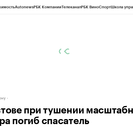
жимость
Autonews
РБК Компании
Телеканал
РБК Вино
Спорт
Школа упра
д
Стиль
Крипто
РБК Бизнес-среда
Дискуссионный клуб
Исследования
К
рагентов
Политика
Экономика
Бизнес
Технологии и медиа
Финансы
Рын
ону
стове при тушении масштаб
ра погиб спасатель