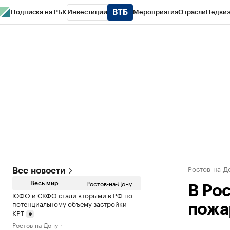
Подписка на РБК
Инвестиции
Мероприятия
Отрасли
Недви
РБК Курсы
РБК Life
Тренды
Визионеры
Национальные проекты
Горо
Спецпроекты СПб
Конференции СПб
Спецпроекты
Проверка конт
Ростов-на-Д
Все новости
Ростов-на-Дону
Весь мир
В Ро
ЮФО и СКФО стали вторыми в РФ по
потенциальному объему застройки
пожа
КРТ
Ростов-на-Дону