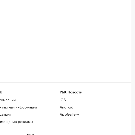
К
РБК Новости
компании
iOS
нтактная информация
Android
дакция
AppGallery
змещение рекламы