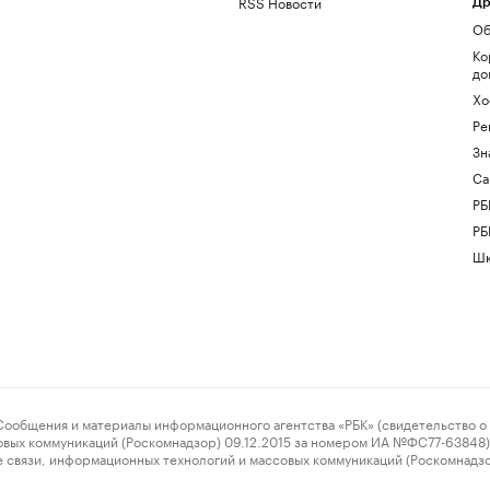
RSS Новости
Др
Об
Ко
до
Хо
Ре
Зн
Са
РБ
РБ
Шк
ения и материалы информационного агентства «РБК» (свидетельство о 
овых коммуникаций (Роскомнадзор) 09.12.2015 за номером ИА №ФС77-63848) 
 связи, информационных технологий и массовых коммуникаций (Роскомнадз