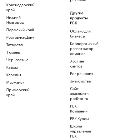
Краснодарский
край
Другие
Нижний
продукты
Новгород
РБК
Пермский край
Облако для
бизнеса
Ростов-на-Дону
Корпоративный
Татарстан
регистратор
Тюмень
доменов
Черноземье
Хостинг
сайтов
Кавказ
Рег.решения
Карелия
Знакомства
Мурманск
Сайт
Приморский
знакомств
край
podbor.ru
РБК
Компании
РБК Курсы
Школа
управления
РБК